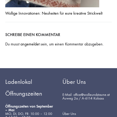
Wollige Innovationen: Neuheiten für eure kreative Strickwelt
SCHREIBE EINEN KOMMENTAR
Du musst
angemeldet
sein, um einen Kommentar abzugeben.
Ladenlokal
Über Uns
Öffnungszeiten
E-Mail: office@wolleundstaune.at
Auweg 2a / A-6114 Kolsass
Öffnungszeiten von September
– Mai
:
MO, DI, DO, FR: 10.00 – 12.00
Über Uns