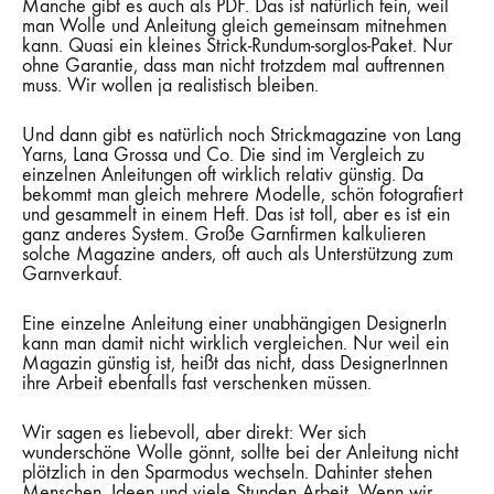
Manche gibt es auch als PDF. Das ist natürlich fein, weil
man Wolle und Anleitung gleich gemeinsam mitnehmen
kann. Quasi ein kleines Strick-Rundum-sorglos-Paket. Nur
ohne Garantie, dass man nicht trotzdem mal auftrennen
muss. Wir wollen ja realistisch bleiben.
Und dann gibt es natürlich noch Strickmagazine von Lang
Yarns, Lana Grossa und Co. Die sind im Vergleich zu
einzelnen Anleitungen oft wirklich relativ günstig. Da
bekommt man gleich mehrere Modelle, schön fotografiert
und gesammelt in einem Heft. Das ist toll, aber es ist ein
ganz anderes System. Große Garnfirmen kalkulieren
solche Magazine anders, oft auch als Unterstützung zum
Garnverkauf.
Eine einzelne Anleitung einer unabhängigen DesignerIn
kann man damit nicht wirklich vergleichen. Nur weil ein
Magazin günstig ist, heißt das nicht, dass DesignerInnen
ihre Arbeit ebenfalls fast verschenken müssen.
Wir sagen es liebevoll, aber direkt: Wer sich
wunderschöne Wolle gönnt, sollte bei der Anleitung nicht
plötzlich in den Sparmodus wechseln. Dahinter stehen
Menschen, Ideen und viele Stunden Arbeit. Wenn wir