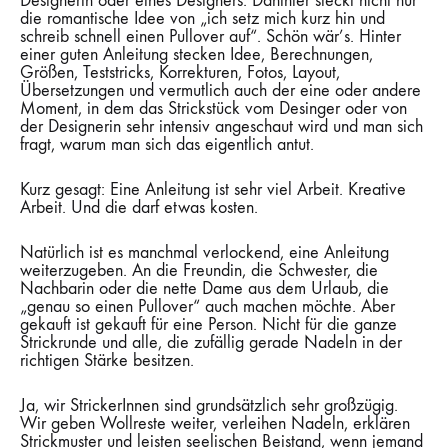
Designerin oder eines Designers. Dahinter steckt nicht nur
die romantische Idee von „ich setz mich kurz hin und
schreib schnell einen Pullover auf“. Schön wär’s. Hinter
einer guten Anleitung stecken Idee, Berechnungen,
Größen, Teststricks, Korrekturen, Fotos, Layout,
Übersetzungen und vermutlich auch der eine oder andere
Moment, in dem das Strickstück vom Desinger oder von
der Designerin sehr intensiv angeschaut wird und man sich
fragt, warum man sich das eigentlich antut.
Kurz gesagt: Eine Anleitung ist sehr viel Arbeit. Kreative
Arbeit. Und die darf etwas kosten.
Natürlich ist es manchmal verlockend, eine Anleitung
weiterzugeben. An die Freundin, die Schwester, die
Nachbarin oder die nette Dame aus dem Urlaub, die
„genau so einen Pullover“ auch machen möchte. Aber
gekauft ist gekauft für eine Person. Nicht für die ganze
Strickrunde und alle, die zufällig gerade Nadeln in der
richtigen Stärke besitzen.
Ja, wir StrickerInnen sind grundsätzlich sehr großzügig.
Wir geben Wollreste weiter, verleihen Nadeln, erklären
Strickmuster und leisten seelischen Beistand, wenn jemand