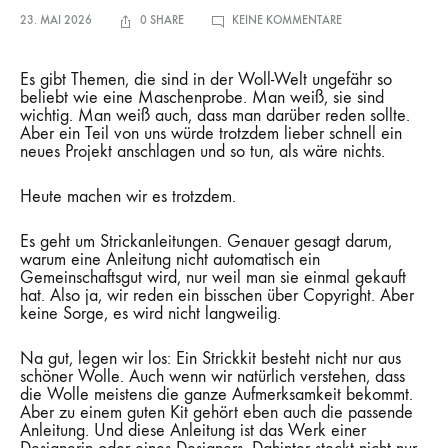
ZU
23. MAI 2026
0 SHARE
KEINE KOMMENTARE
STRICKANLEITUNGE
SIND
KEINE
WANDERPOKALE
Es gibt Themen, die sind in der Woll-Welt ungefähr so
beliebt wie eine Maschenprobe. Man weiß, sie sind
wichtig. Man weiß auch, dass man darüber reden sollte.
Aber ein Teil von uns würde trotzdem lieber schnell ein
neues Projekt anschlagen und so tun, als wäre nichts.
Heute machen wir es trotzdem.
Es geht um Strickanleitungen. Genauer gesagt darum,
warum eine Anleitung nicht automatisch ein
Gemeinschaftsgut wird, nur weil man sie einmal gekauft
hat. Also ja, wir reden ein bisschen über Copyright. Aber
keine Sorge, es wird nicht langweilig.
Na gut, legen wir los: Ein Strickkit besteht nicht nur aus
schöner Wolle. Auch wenn wir natürlich verstehen, dass
die Wolle meistens die ganze Aufmerksamkeit bekommt.
Aber zu einem guten Kit gehört eben auch die passende
Anleitung. Und diese Anleitung ist das Werk einer