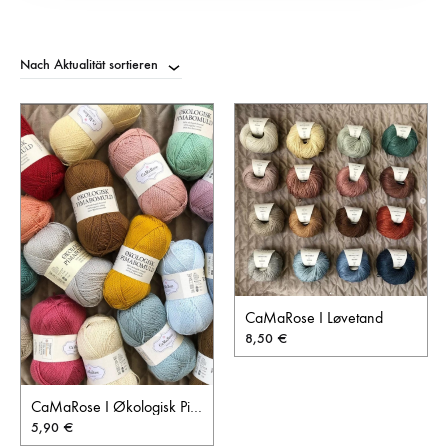
Nach Aktualität sortieren
CaMaRose I Løvetand
8,50
€
CaMaRose I Økologisk Pimabomuld
5,90
€