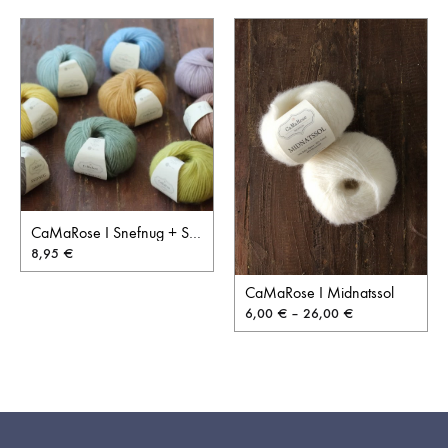
CaMaRose I Snefnug + Snefnug Natur
8,95
€
CaMaRose I Midnatssol
6,00
€
–
26,00
€