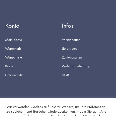
Konto
Infos
Mein Konto
Versandarten
Warenkorb
Lieferstatus
Wunschliste
Zahlungsarten
Kasse
Widerrufsbelehrung
Datenschutz
AGB
Wir verwenden Cookies auf unserer Website, um Ihre Präferenzen
zu speichern und Besucher wiederzuerkennen. Indem Sie auf „Alle