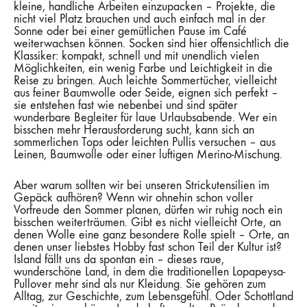
kleine, handliche Arbeiten einzupacken – Projekte, die
nicht viel Platz brauchen und auch einfach mal in der
Sonne oder bei einer gemütlichen Pause im Café
weiterwachsen können. Socken sind hier offensichtlich die
Klassiker: kompakt, schnell und mit unendlich vielen
Möglichkeiten, ein wenig Farbe und Leichtigkeit in die
Reise zu bringen. Auch leichte Sommertücher, vielleicht
aus feiner Baumwolle oder Seide, eignen sich perfekt –
sie entstehen fast wie nebenbei und sind später
wunderbare Begleiter für laue Urlaubsabende. Wer ein
bisschen mehr Herausforderung sucht, kann sich an
sommerlichen Tops oder leichten Pullis versuchen – aus
Leinen, Baumwolle oder einer luftigen Merino-Mischung.
Aber warum sollten wir bei unseren Strickutensilien im
Gepäck aufhören? Wenn wir ohnehin schon voller
Vorfreude den Sommer planen, dürfen wir ruhig noch ein
bisschen weiterträumen. Gibt es nicht vielleicht Orte, an
denen Wolle eine ganz besondere Rolle spielt – Orte, an
denen unser liebstes Hobby fast schon Teil der Kultur ist?
Island fällt uns da spontan ein – dieses raue,
wunderschöne Land, in dem die traditionellen Lopapeysa-
Pullover mehr sind als nur Kleidung. Sie gehören zum
Alltag, zur Geschichte, zum Lebensgefühl. Oder Schottland