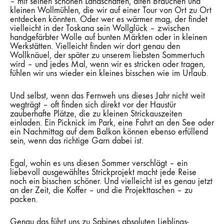
– mit seinen schönen Landschaften, alten Bräuchen und
kleinen Wollmühlen, die wir auf einer Tour von Ort zu Ort
entdecken könnten. Oder wer es wärmer mag, der findet
vielleicht in der Toskana sein Wollglück – zwischen
handgefärbter Wolle auf bunten Märkten oder in kleinen
Werkstätten. Vielleicht finden wir dort genau den
Wollknäuel, der später zu unserem liebsten Sommertuch
wird – und jedes Mal, wenn wir es stricken oder tragen,
fühlen wir uns wieder ein kleines bisschen wie im Urlaub.
Und selbst, wenn das Fernweh uns dieses Jahr nicht weit
wegträgt – oft finden sich direkt vor der Haustür
zauberhafte Plätze, die zu kleinen Strickauszeiten
einladen. Ein Picknick im Park, eine Fahrt an den See oder
ein Nachmittag auf dem Balkon können ebenso erfüllend
sein, wenn das richtige Garn dabei ist.
Egal, wohin es uns diesen Sommer verschlägt – ein
liebevoll ausgewähltes Strickprojekt macht jede Reise
noch ein bisschen schöner. Und vielleicht ist es genau jetzt
an der Zeit, die Koffer – und die Projekttaschen – zu
packen.
Genau das führt uns zu Sabines absoluten Lieblings-