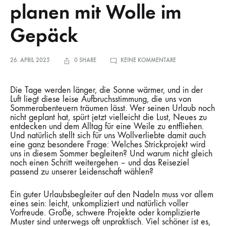
planen mit Wolle im
Gepäck
ZU
26. APRIL 2025
0 SHARE
KEINE KOMMENTARE
SOMMER,
SONNE,
STRICKZEIT
–
Die Tage werden länger, die Sonne wärmer, und in der
URLAUB
PLANEN
Luft liegt diese leise Aufbruchsstimmung, die uns von
MIT
Sommerabenteuern träumen lässt. Wer seinen Urlaub noch
WOLLE
IM
nicht geplant hat, spürt jetzt vielleicht die Lust, Neues zu
GEPÄCK
entdecken und dem Alltag für eine Weile zu entfliehen.
Und natürlich stellt sich für uns Wollverliebte damit auch
eine ganz besondere Frage: Welches Strickprojekt wird
uns in diesem Sommer begleiten? Und warum nicht gleich
noch einen Schritt weitergehen – und das Reiseziel
passend zu unserer Leidenschaft wählen?
Ein guter Urlaubsbegleiter auf den Nadeln muss vor allem
eines sein: leicht, unkompliziert und natürlich voller
Vorfreude. Große, schwere Projekte oder komplizierte
Muster sind unterwegs oft unpraktisch. Viel schöner ist es,