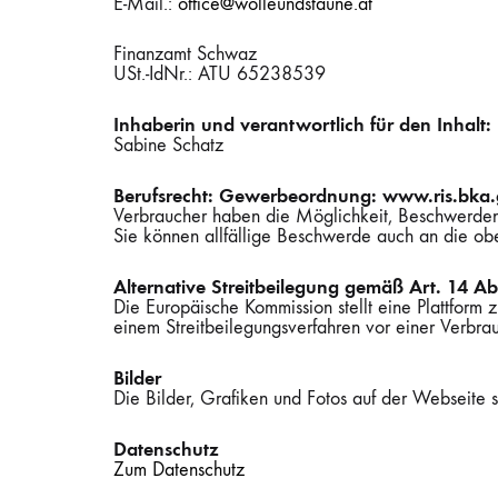
E-Mail.:
office@wolleundstaune.at
ITO
PETITEKNIT
LANG YARNS
KOKON
RE:DE
LAINE
Finanzamt Schwaz
USt.-IdNr.: ATU 65238539
LAMANA
STRICK- UND HÄKELNADELN
SANDNES GARN
LANA 
WEITE
SCHOP
Inhaberin und verantwortlich für den Inhalt:
Sabine Schatz
Berufsrecht: Gewerbeordnung: www.ris.bka.
Verbraucher haben die Möglichkeit, Beschwerden a
LOPI
ROWA
Sie können allfällige Beschwerde auch an die ob
Alternative Streitbeilegung gemäß Art. 14 
Die Europäische Kommission stellt eine Plattform 
WOLLE + STAUNE
WOOL
einem Streitbeilegungsverfahren vor einer Verbrauch
Bilder
Die Bilder, Grafiken und Fotos auf der Webseite s
Datenschutz
Zum Datenschutz