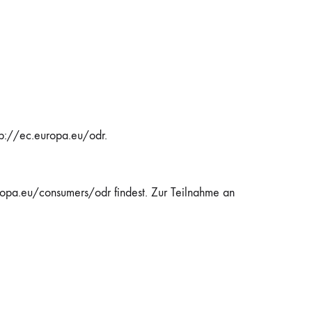
SS)
LAINES DU NORD
WOLLE + STAUNE
ROWAN
LITLG (LIFE IN THE LONG GRASS)
ANDERE SCHÖNE BÜCHER
tp://ec.europa.eu/odr.
SOCKENWOLLE
europa.eu/consumers/odr findest. Zur Teilnahme an