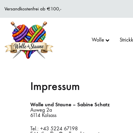
Versandkostenfrei ab €100,-
Wolle
Strickk
Wolle
Feine
&
Garne,
Staune
Strickkits
der
ALLE MARKEN
ALLES IN ZUBEHÖR
ALLE STRICK MAGAZINE + BÜCHER
BC GA
CHIA
AMIRI
Impressum
angesagten
Skandinavischen
Designerinnen
online
kaufen.
Wolle und Staune – Sabine Schatz
FERNER WOLLE
LANTERN MOON
ITO
GEPAR
KNIT 
KIM H
Auweg 2a
6114 Kolsass
Tel.: +43 5224 67198