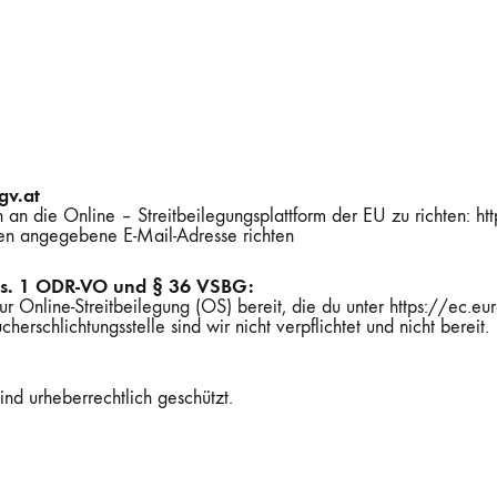
 YARN
SIGNED
 MAGAZINE
KREMKE SOUL WOOL
SANDNES GARN
LITLG (LIFE IN THE LONG GRA
GROSSA
RES ZUBEHÖR
PEL WOLLE
LANG YARNS
WOOLADDICTS
gv.at
n die Online – Streitbeilegungsplattform der EU zu richten: ht
N
SANDNES GARN
en angegebene E-Mail-Adresse richten
Abs. 1 ODR-VO und § 36 VSBG:
zur Online-Streitbeilegung (OS) bereit, die du unter https://ec.
ADDICTS
erschlichtungsstelle sind wir nicht verpflichtet und nicht bereit.
ind urheberrechtlich geschützt.