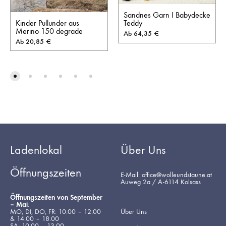
Sandnes Garn I Babydecke
Kinder Pullunder aus
Teddy
Merino 150 degrade
Ab
64,35
€
Ab
20,85
€
Ladenlokal
Über Uns
Öffnungszeiten
E-Mail: office@wolleundstaune.at
Auweg 2a / A-6114 Kolsass
Öffnungszeiten von September
– Mai
:
MO, DI, DO, FR: 10.00 – 12.00
Über Uns
& 14.00 – 18.00
SA: 10.00 – 13.00