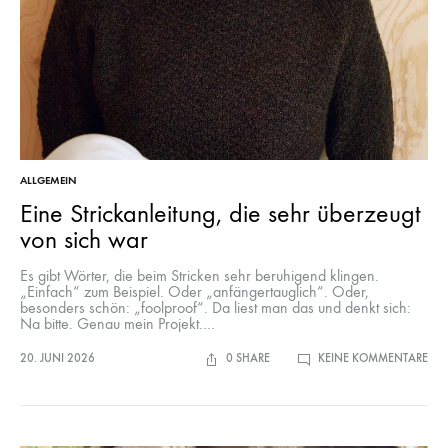
ALLGEMEIN
Eine Strickanleitung, die sehr überzeugt
von sich war
Es gibt Wörter, die beim Stricken sehr beruhigend klingen.
„Einfach“ zum Beispiel. Oder „anfängertauglich“. Oder,
besonders schön: „foolproof“. Da liest man das und denkt sich:
Na bitte. Genau mein Projekt.…
ZU
20. JUNI 2026
0 SHARE
KEINE KOMMENTARE
EIN
STR
DIE
SEH
ÜBE
VO
SIC