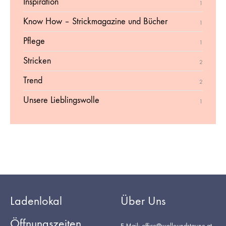
Inspiration
1
Know How – Strickmagazine und Bücher
1
Pflege
1
Stricken
2
Trend
2
Unsere Lieblingswolle
1
Ladenlokal
Über Uns
Öffnungszeiten
E-Mail: office@wolleundstaune.at