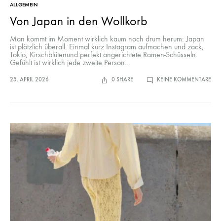
ALLGEMEIN
Von Japan in den Wollkorb
Man kommt im Moment wirklich kaum noch drum herum: Japan
ist plötzlich überall. Einmal kurz Instagram aufmachen und zack,
Tokio, Kirschblütenund perfekt angerichtete Ramen-Schüsseln.
Gefühlt ist wirklich jede zweite Person…
ZU
25. APRIL 2026
0 SHARE
KEINE KOMMENTARE
VO
JAP
IN
DE
WO