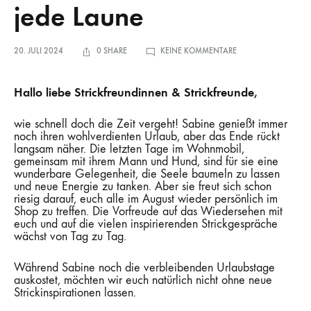
jede Laune
ZU
20. JULI 2024
0 SHARE
KEINE KOMMENTARE
ZWISCHEN
ELEGANZ
UND
KITSCH:
Hallo liebe Strickfreundinnen & Strickfreunde,
STRICKIDEEN
FÜR
JEDE
LAUNE
wie schnell doch die Zeit vergeht! Sabine genießt immer
noch ihren wohlverdienten Urlaub, aber das Ende rückt
langsam näher. Die letzten Tage im Wohnmobil,
gemeinsam mit ihrem Mann und Hund, sind für sie eine
wunderbare Gelegenheit, die Seele baumeln zu lassen
und neue Energie zu tanken. Aber sie freut sich schon
riesig darauf, euch alle im August wieder persönlich im
Shop zu treffen. Die Vorfreude auf das Wiedersehen mit
euch und auf die vielen inspirierenden Strickgespräche
wächst von Tag zu Tag.
Während Sabine noch die verbleibenden Urlaubstage
auskostet, möchten wir euch natürlich nicht ohne neue
Strickinspirationen lassen.