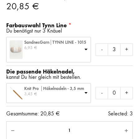
20,85
€
Farbauswahl Tynn Line
Du benötigst nur 3 Knäuel
SandnesGarn│TYNN LINE - 1015
6,95 
€
-
+
Die passende Häkelnadel,
kannst Du hier gleich mit bestellen.
Knit Pro │Häkelnadeln - 3,5 mm
-
+
3,45 
€
Gesamtsumme:
20,85
€
Selected:
3
Anzahl