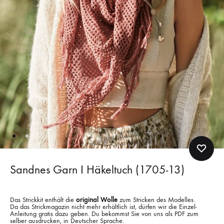
Sandnes Garn I Häkeltuch (1705-13)
Das Strickkit enthält die
original Wolle
zum Stricken des Modelles.
Da das Strickmagazin nicht mehr erhältlich ist, dürfen wir die Einzel-
Anleitung gratis dazu geben. Du bekommst Sie von uns als PDF zum
selber ausdrucken, in Deutscher Sprache.