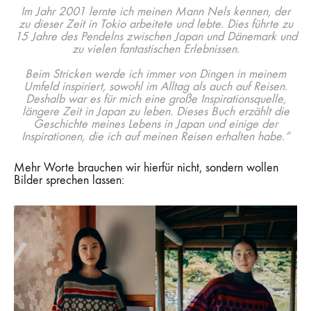
Im Jahr 2001 lernte ich meinen Mann Nels kennen, der
zu dieser Zeit in Tokio arbeitete und lebte. Dies führte zu
15 Jahre des Pendelns zwischen Japan und Dänemark und
zu vielen fantastischen Erlebnissen.
Beim Stricken werde ich immer von Dingen in meinem
Umfeld inspiriert, sowohl im Alltag als auch auf Reisen.
Deshalb war es für mich eine große Inspirationsquelle,
längere Zeit in Japan zu leben. Dieses Buch erzählt die
Geschichte meines Lebens in Japan und einige der
Inspirationen, die ich auf meinen Reisen erhalten habe.“
Mehr Worte brauchen wir hierfür nicht, sondern wollen
Bilder sprechen lassen: