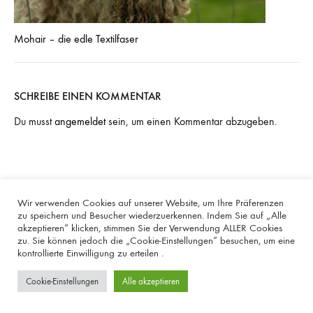
Mohair – die edle Textilfaser
SCHREIBE EINEN KOMMENTAR
Du musst
angemeldet
sein, um einen Kommentar abzugeben.
Wir verwenden Cookies auf unserer Website, um Ihre Präferenzen
zu speichern und Besucher wiederzuerkennen. Indem Sie auf „Alle
Ladenlokal
Über Uns
akzeptieren“ klicken, stimmen Sie der Verwendung ALLER Cookies
zu. Sie können jedoch die „Cookie-Einstellungen“ besuchen, um eine
Öffnungszeiten
kontrollierte Einwilligung zu erteilen .
E-Mail: office@wolleundstaune.at
Auweg 2a / A-6114 Kolsass
Cookie-Einstellungen
Alle akzeptieren
Öffnungszeiten von September
– Mai
:
MO, DI, DO, FR: 10.00 – 12.00
Über Uns