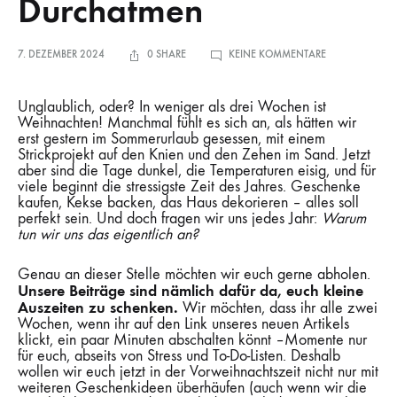
Durchatmen
ZU
7. DEZEMBER 2024
0 SHARE
KEINE KOMMENTARE
STRICKEN,
TRÄUMEN,
DURCHATMEN
Unglaublich, oder? In weniger als drei Wochen ist
Weihnachten! Manchmal fühlt es sich an, als hätten wir
erst gestern im Sommerurlaub gesessen, mit einem
Strickprojekt auf den Knien und den Zehen im Sand. Jetzt
aber sind die Tage dunkel, die Temperaturen eisig, und für
viele beginnt die stressigste Zeit des Jahres. Geschenke
kaufen, Kekse backen, das Haus dekorieren – alles soll
perfekt sein. Und doch fragen wir uns jedes Jahr:
Warum
tun wir uns das eigentlich an?
Genau an dieser Stelle möchten wir euch gerne abholen.
Unsere Beiträge sind nämlich dafür da, euch kleine
Auszeiten zu schenken.
Wir möchten, dass ihr alle zwei
Wochen, wenn ihr auf den Link unseres neuen Artikels
klickt, ein paar Minuten abschalten könnt –Momente nur
für euch, abseits von Stress und To-Do-Listen. Deshalb
wollen wir euch jetzt in der Vorweihnachtszeit nicht nur mit
weiteren Geschenkideen überhäufen (auch wenn wir die