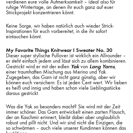
verdienen eure volle Aufmerksamkeit – ideal also für
ruhige Wintertage, an denen ihr euch ganz auf euer
Strickprojekt konzentrieren könnt.
Keine Sorge, wir haben natürlich auch wieder Strick-
Inspirationen für euch vorbereitet, in die ihr sofort
eintauchen könnt.
My Favorite Things Knitwear I Sweater No. 30
Dieser super stylische Pullover ist wirklich ein Allrounder –
er steht einfach jedem und lässt sich zu allem kombinieren.
Yak
Lang Yarns
Gestrickt wird er mit der edlen
von
,
einer traumhaften Mischung aus Merino und Yak.
Zugegeben, das Garn ist nicht ganz günstig, aber wir
können euch versichern: Es ist jeden Cent wert. Wir lieben
es heiß und innig und haben schon viele Lieblingsstücke
daraus gestrickt.
Was die Yak so besonders macht? Sie wird mit der Zeit
immer schöner. Das Garn entwickelt einen zarten Flausch,
der an Kaschmir erinnert, bleibt dabei aber unglaublich
robust und pillt nicht. Und wir sind nicht die Einzigen, die
so schwärmen – auch viele unserer Kundinnen können das