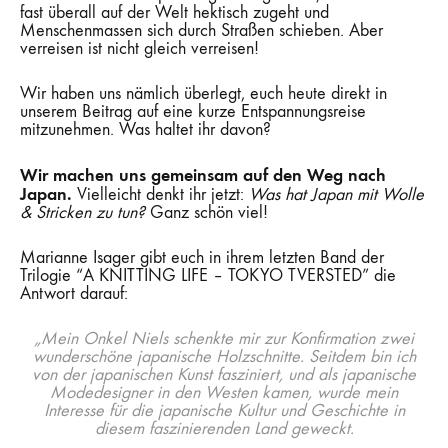
fast überall auf der Welt hektisch zugeht und
Menschenmassen sich durch Straßen schieben. Aber
verreisen ist nicht gleich verreisen!
Wir haben uns nämlich überlegt, euch heute direkt in
unserem Beitrag auf eine kurze Entspannungsreise
mitzunehmen. Was haltet ihr davon?
Wir machen uns gemeinsam auf den Weg nach
Japan.
Vielleicht denkt ihr jetzt:
Was hat Japan mit Wolle
& Stricken zu tun?
Ganz schön viel!
Marianne Isager gibt euch in ihrem letzten Band der
Trilogie “A KNITTING LIFE – TOKYO TVERSTED” die
Antwort darauf:
„Mein Onkel Niels schenkte mir zur Konfirmation zwei
wunderschöne japanische Holzschnitte. Seitdem bin ich
von der japanischen Kunst fasziniert, und als japanische
Modedesigner in den Westen kamen, wurde mein
Interesse für die japanische Kultur und Geschichte in
diesem faszinierenden Land geweckt.