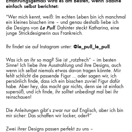
Erfahrungsgemäß wird es am Besten, wenn Sabine
einfach selbst berichtet:
“Wer mich kennt, weiß: Im echten Leben bin ich manchmal
ein kleines bisschen irre – und genau deshalb liebe ich
Le Pull
die Designs von
. Dahinter steckt Katharina, eine
junge Strickdesignerin aus Frankreich.
@le_pull_le_pull
Ihr findet sie auf Instagram unter:
.
Was ich an ihr so mag? Sie ist „rotzfrech“ – im besten
Sinne! Ich liebe ihre Ausstrahlung und ihre Designs, auch
wenn ich selbst niemals etwas davon tragen könnte. Mir
fehlt schlicht die passende Figur … oder sagen wir, ich
persönlich finde, dass ich ein bisschen zuviel Figur dafür
habe. Aber hey, das macht gar nichts, denn sie ist einfach
supersüß, und ich finde, ihr solltet unbedingt mal bei ihr
reinschauen!
Die Anleitungen gibt’s zwar nur auf Englisch, aber ich bin
mir sicher: Das schaffen wir locker, oder?”
Zwei ihrer Designs passen perfekt zu uns –