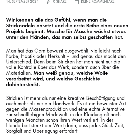
ZU
14. SEPTEMBER 2024
0 SHARE
KEINE KOMMENTARE
VON
FAST
FASHION
ZU
Wir kennen alle das Gefühl, wenn man die
FAIR
FASHION:
Stricknadeln ansetzt und die erste Reihe eines neuen
STRICKEN
Projekts beginnt. Masche für Masche wächst etwas
MACHT
DEN
unter den Händen, das man selbst geschaffen hat.
UNTERSCHIED
Man hat das Garn bewusst ausgewählt, vielleicht nach
Farbe, Haptik oder Herkunft – und genau das macht den
Unterschied. Denn beim Stricken hat man nicht nur die
volle Kontrolle über das Werk, sondern auch über die
Man weiß genau, welche Wolle
Materialien.
verarbeitet wird, und welche Geschichte
dahintersteckt.
Stricken ist mehr als nur eine kreative Beschäftigung und
auch mehr als nur ein Handwerk. Es ist ein bewusster Akt
gegen die Massenproduktion und eine echte Alternative
zur schnelllebigen Modewelt, in der Kleidung oft nach
wenigen Monaten schon ihren Wert verliert. In der
Handarbeit steckt der Wert darin, dass jedes Stück Zeit,
Sorgfalt und Überlegung erfordert.