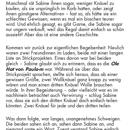
Manchmal rät Sabine ihnen sogar, weniger Knäuel zu
kaufen, als sie ursprünglich im Korb hatten, oder zeigt
ihnen günstigere Alternativen – fast so, als hätte sie ein
schlechtes Gewissen, wenn es mal ein bisschen teurer
wird. Und ehrlich gesagt, es gibt Garne, die Sabine sogar
nur ungern verkauft, weil das Regal damit einfach so schön
aussieht! Aber das ist eine andere Geschichte.
Kommen wir zurück zur eigentlichen Begebenheit: Neulich
waren zwei Freundinnen im Laden, beide mit einer langen
Liste an Strickprojekten. Eines davon war bei beiden
Ole
gleich – Sabine glaubt sich zu erinnern, dass es die
Hat
von
Paula-m
war. Während sie über das
Strickprojekt sprachen, stellte sich heraus, dass ab einer
gewissen Größe, zwei Wollknäuel ganz knapp zu wenig
wären und man einen dritten Knäuel Wolle brauchen
würde. In ihrer Begeisterung – oder vielleicht war es im
nachhinein betrachtet auch Verwirrung – schlug Sabine
vor, dass sie sich den dritten Knäuel doch einfach teilen
könnten. Zwei Knäuel für jede und den dritten teilen.
Was dann folgte, war langes, unangenehmes Schweigen.
Die beiden sahen sich an, sahen dann Sabine an, und
niemand sagte ein Wort. Zuerst verstand Sabine einfach