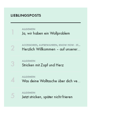
SS)
LAINES DU NORD
WOLLE + STAUNE
ROWAN
LIEBLINGSPOSTS
LITLG (LIFE IN THE LONG GRASS)
ANDERE SCHÖNE BÜCHER
1
ALLGEMEIN
Ja, wir haben ein Wollproblem
2
ACCESSOIRES
,
AUFBEWAHREN
,
KNOW HOW - STRICKMAGAZINE UND BÜCHER
Herzlich Willkommen – auf unserer neuen Website
SOCKENWOLLE
3
ALLGEMEIN
Stricken mit Zopf und Herz
4
ALLGEMEIN
Was deine Wolltasche über dich verrät
5
ALLGEMEIN
Jetzt stricken, später nicht frieren