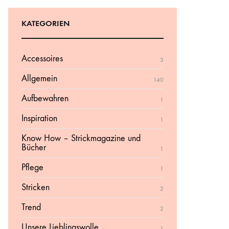
KATEGORIEN
Accessoires
3
Allgemein
140
Aufbewahren
1
Inspiration
1
Know How – Strickmagazine und
Bücher
1
Pflege
1
Stricken
2
Trend
2
Unsere Lieblingswolle
1