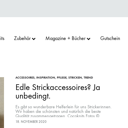
its
Zubehör
Magazine + Bücher
Gutschein
RN
GOO
SU
ACCESSOIRES
,
INSPIRATION
,
PFLEGE
,
STRICKEN
CAMAROSE
COCOKNITS
ERIKA KNIGHT
,
TREND
Edle Strickaccessoires? Ja
unbedingt.
D GARN
PRO
ARGREAVES
HEDGEHOG FIBRES
KOKON YARN
LAMANA
Es gibt so wunderbare Helferlein für uns Strickerinnen.
Wir haben die schönsten und natürlich die beste
Qualität zusammengetragen. Cocoknits Fotos ©
Cocoknit Brandneu das “Sweater Care Kit” von
18. NOVEMBER 2020
Cocoknit. Damit…