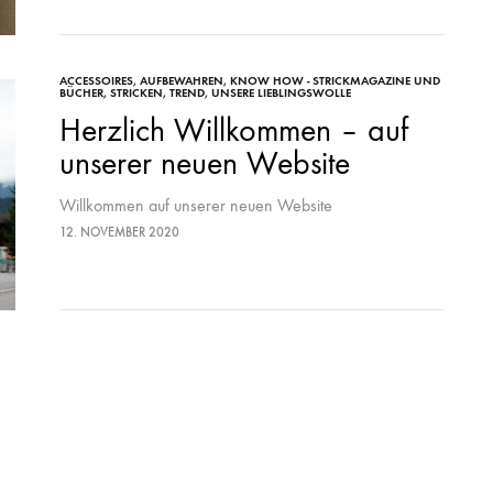
 YARN
SIGNED
 MAGAZINE
KREMKE SOUL WOOL
SANDNES GARN
LITLG (LIFE IN THE LONG GRA
ACCESSOIRES
,
AUFBEWAHREN
,
KNOW HOW - STRICKMAGAZINE UND
BÜCHER
,
STRICKEN
,
TREND
,
UNSERE LIEBLINGSWOLLE
GROSSA
RES ZUBEHÖR
PEL WOLLE
LANG YARNS
WOOLADDICTS
Herzlich Willkommen – auf
unserer neuen Website
Willkommen auf unserer neuen Website
N
SANDNES GARN
12. NOVEMBER 2020
ADDICTS