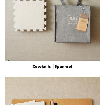
Cocoknits │Spannset