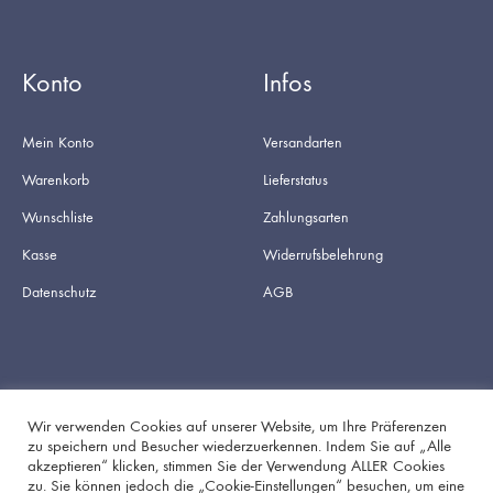
Konto
Infos
Mein Konto
Versandarten
Warenkorb
Lieferstatus
Wunschliste
Zahlungsarten
Kasse
Widerrufsbelehrung
Datenschutz
AGB
Wir verwenden Cookies auf unserer Website, um Ihre Präferenzen
zu speichern und Besucher wiederzuerkennen. Indem Sie auf „Alle
akzeptieren“ klicken, stimmen Sie der Verwendung ALLER Cookies
Facebook
Instagram
zu. Sie können jedoch die „Cookie-Einstellungen“ besuchen, um eine