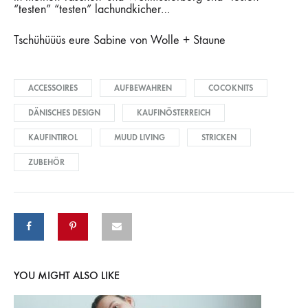
“testen” “testen” lachundkicher…
Tschühüüüs eure Sabine von Wolle + Staune
ACCESSOIRES
AUFBEWAHREN
COCOKNITS
DÄNISCHES DESIGN
KAUFINÖSTERREICH
KAUFINTIROL
MUUD LIVING
STRICKEN
ZUBEHÖR
YOU MIGHT ALSO LIKE