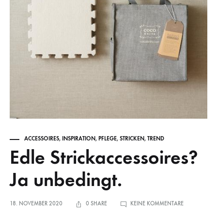
ACCESSOIRES
,
INSPIRATION
,
PFLEGE
,
STRICKEN
,
TREND
Edle Strickaccessoires?
Ja unbedingt.
ZU
18. NOVEMBER 2020
0 SHARE
KEINE KOMMENTARE
EDLE
STRICKACCES