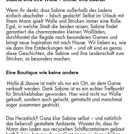
Wenn ihr denkt, dass Sabine außerhalb des Ladens
einfach abschaltet – falsch gedacht! Selbst im Urlaub mit
ihrem Mann spielt Wolle und Stricken immer eine Rolle.
Egal, in welche Stadt die beiden reisen, Sabine findet
garantiert die charmantesten kleinen Wollläden,
durchforstet die Regale nach besonderen Garnen und
bringt neue Inspiration mit nach Hause. Wir lieben es, wie
sie dann ihre Entdeckungen teilt – und oft sind es genau
diese Geschichten, die Sabine und ihre Leidenschaft zum
Stricken, so besonders machen.
Ein
e Boutique
wie kein
e
andere
Wolle
&
Staune
ist mehr als nur ein Ort, an dem Garne
verkauft werden. Dank Sabine ist es ein echter Treffpunkt
für Strickliebhaber geworden. Hier wird nicht nur Wolle
gekauft, sondern auch gelacht, getratscht und manchmal
sogar zusammen gestrickt.
Das Herzstück? Ganz klar Sabine selbst – und natürlich
das liebevoll gestaltete Ambiente. Wusstet ihr, dass ihr
Mann den Laden aus recycelten Schiffscontainern gebaut