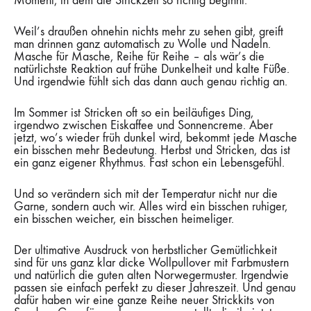
Moment, in dem die Strickzeit so richtig beginnt.
Weil’s draußen ohnehin nichts mehr zu sehen gibt, greift
man drinnen ganz automatisch zu Wolle und Nadeln.
Masche für Masche, Reihe für Reihe – als wär’s die
natürlichste Reaktion auf frühe Dunkelheit und kalte Füße.
Und irgendwie fühlt sich das dann auch genau richtig an.
Im Sommer ist Stricken oft so ein beiläufiges Ding,
irgendwo zwischen Eiskaffee und Sonnencreme. Aber
jetzt, wo’s wieder früh dunkel wird, bekommt jede Masche
ein bisschen mehr Bedeutung. Herbst und Stricken, das ist
ein ganz eigener Rhythmus. Fast schon ein Lebensgefühl.
Und so verändern sich mit der Temperatur nicht nur die
Garne, sondern auch wir. Alles wird ein bisschen ruhiger,
ein bisschen weicher, ein bisschen heimeliger.
Der ultimative Ausdruck von herbstlicher Gemütlichkeit
sind für uns ganz klar dicke Wollpullover mit Farbmustern
und natürlich die guten alten Norwegermuster. Irgendwie
passen sie einfach perfekt zu dieser Jahreszeit. Und genau
dafür haben wir eine ganze Reihe neuer Strickkits von