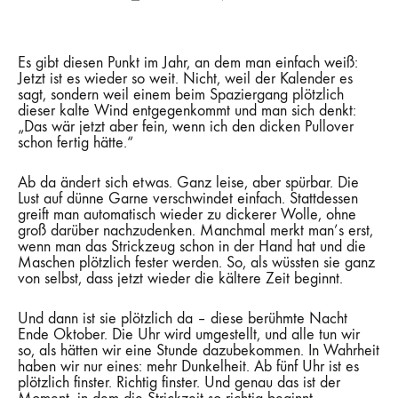
UHREN
UMSTELLEN
&
STRICKZEUG
RAUSHOLEN
Es gibt diesen Punkt im Jahr, an dem man einfach weiß:
Jetzt ist es wieder so weit. Nicht, weil der Kalender es
sagt, sondern weil einem beim Spaziergang plötzlich
dieser kalte Wind entgegenkommt und man sich denkt:
„Das wär jetzt aber fein, wenn ich den dicken Pullover
schon fertig hätte.“
Ab da ändert sich etwas. Ganz leise, aber spürbar. Die
Lust auf dünne Garne verschwindet einfach. Stattdessen
greift man automatisch wieder zu dickerer Wolle, ohne
groß darüber nachzudenken. Manchmal merkt man’s erst,
wenn man das Strickzeug schon in der Hand hat und die
Maschen plötzlich fester werden. So, als wüssten sie ganz
von selbst, dass jetzt wieder die kältere Zeit beginnt.
Und dann ist sie plötzlich da – diese berühmte Nacht
Ende Oktober. Die Uhr wird umgestellt, und alle tun wir
so, als hätten wir eine Stunde dazubekommen. In Wahrheit
haben wir nur eines: mehr Dunkelheit. Ab fünf Uhr ist es
plötzlich finster. Richtig finster. Und genau das ist der