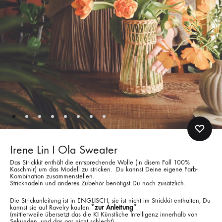
Irene Lin I Ola Sweater
Das Strickkit enthält die entsprechende Wolle (in disem Fall 100%
Kaschmir) um das Modell zu stricken. Du kannst Deine eigene Farb-
Kombination zusammenstellen.
Stricknadeln und anderes Zubehör benötigst Du noch zusätzlich.
Die Strickanleitung ist in ENGLISCH, sie ist nicht im Strickkit enthalten, Du
kannst sie auf Ravelry kaufen:
*zur Anleitung*
(mittlerweile übersetzt das die KI Künstliche Intelligenz innerhalb von
Sekunden, und das gar nicht schlecht)