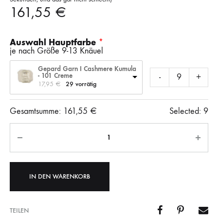
161,55
€
Auswahl Hauptfarbe
je nach Größe 9-13 Knäuel
Gepard Garn I Cashmere Kumula
- 101 Creme
-
+
17,95 
€
29 vorrätig
Gesamtsumme:
161,55
€
Selected:
9
Anzahl
IN DEN WARENKORB
TEILEN