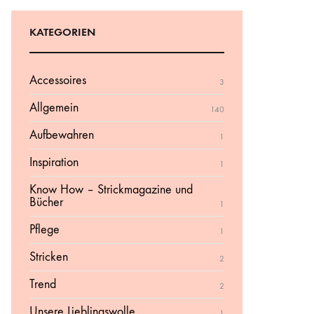
KATEGORIEN
Accessoires
3
Allgemein
140
Aufbewahren
1
Inspiration
1
Know How – Strickmagazine und
Bücher
1
Pflege
1
Stricken
2
Trend
2
Unsere Lieblingswolle
1