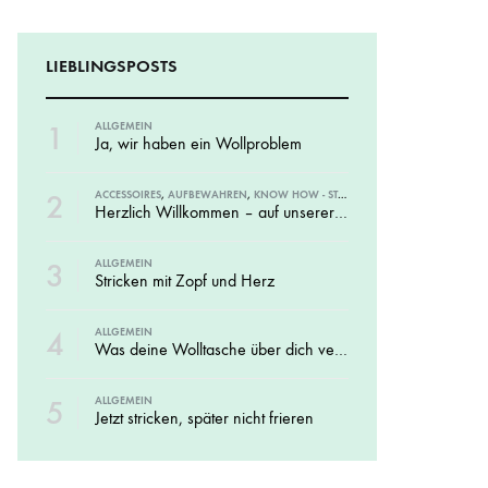
SS)
LAINES DU NORD
WOLLE + STAUNE
ROWAN
LIEBLINGSPOSTS
LITLG (LIFE IN THE LONG GRASS)
ANDERE SCHÖNE BÜCHER
1
ALLGEMEIN
Ja, wir haben ein Wollproblem
2
ACCESSOIRES
,
AUFBEWAHREN
,
KNOW HOW - STRICKMAGAZINE UND BÜCHER
Herzlich Willkommen – auf unserer neuen Website
SOCKENWOLLE
3
ALLGEMEIN
Stricken mit Zopf und Herz
4
ALLGEMEIN
Was deine Wolltasche über dich verrät
5
ALLGEMEIN
Jetzt stricken, später nicht frieren