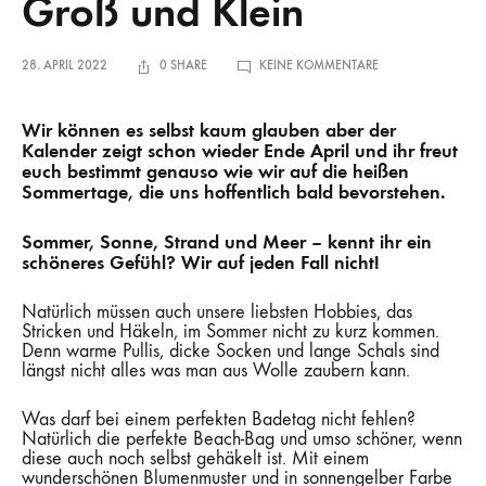
Groß und Klein
ZU
28. APRIL 2022
0 SHARE
KEINE KOMMENTARE
SOMMERGEFÜHLE
FÜR
GROSS U
ND K
Wir können es selbst kaum glauben aber der
LEIN
Kalender zeigt schon wieder Ende April und ihr freut
euch bestimmt genauso wie wir auf die heißen
Sommertage, die uns hoffentlich bald bevorstehen.
Sommer, Sonne, Strand und Meer – kennt ihr ein
schöneres Gefühl? Wir auf jeden Fall nicht!
Natürlich müssen auch unsere liebsten Hobbies, das
Stricken und Häkeln, im Sommer nicht zu kurz kommen.
Denn warme Pullis, dicke Socken und lange Schals sind
längst nicht alles was man aus Wolle zaubern kann.
Was darf bei einem perfekten Badetag nicht fehlen?
Natürlich die perfekte Beach-Bag und umso schöner, wenn
diese auch noch selbst gehäkelt ist. Mit einem
wunderschönen Blumenmuster und in sonnengelber Farbe