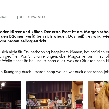
ZU
 SHARE
KEINE KOMMENTARE
EIN
RUNDGANG
DURCH
UNSEREN
eder kürzer und kälter. Der erste Frost ist am Morgen sch
SHOP
f den Bäumen verfärben sich wieder. Das heißt, es wird wie
m besten selbstgestrickt.
e sich nicht für Onlineshopping begeistern können, hat natürlich a
uch geöffnet. Von Strickanleitungen, über Magazine, bis hin zu t
r Wolle findet ihr bei uns im Shop alles, was das Stricker:innen 
len Rundgang durch unseren Shop wollen wir euch aber schon jet