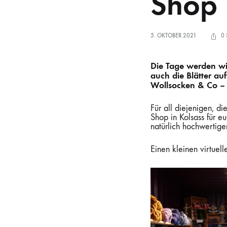
Shop
5. OKTOBER 2021
0
Die Tage werden wi
auch die Blätter au
Wollsocken & Co – a
Für all diejenigen, di
Shop in Kolsass für e
natürlich hochwertige
Einen kleinen virtuel