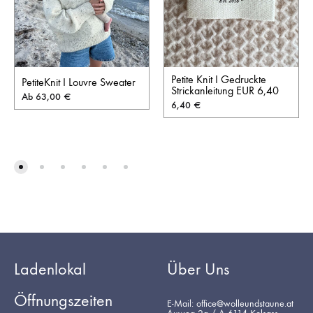
Petite Knit I Gedruckte
PetiteKnit I Louvre Sweater
Strickanleitung EUR 6,40
Ab
63,00
€
6,40
€
Ladenlokal
Über Uns
Öffnungszeiten
E-Mail: office@wolleundstaune.at