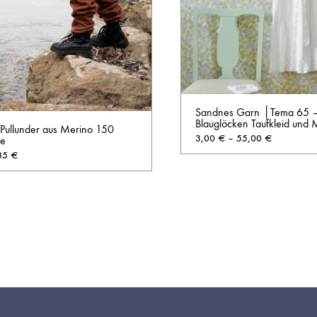
Sandnes Garn │Tema 65 
Blauglöcken Taufkleid und 
 Pullunder aus Merino 150
3,00
€
–
55,00
€
e
85
€
AUF
DIE
WUNSCHLISTE