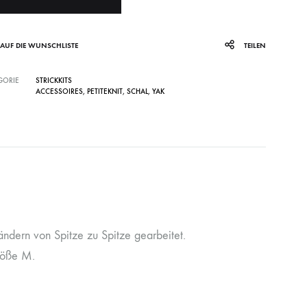
AUF DIE WUNSCHLISTE
TEILEN
GORIE
STRICKKITS
ACCESSOIRES
,
PETITEKNIT
,
SCHAL
,
YAK
ändern von Spitze zu Spitze gearbeitet.
röße M.