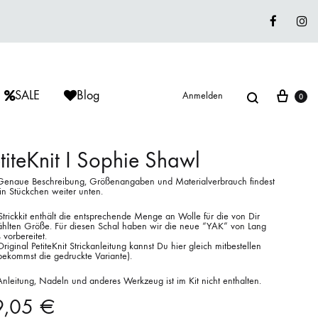
Faceboo
In
Suche
War
SALE
Blog
Anmelden
0
titeKnit I Sophie Shawl
Genaue Beschreibung, Größenangaben und Materialverbrauch findest
in Stückchen weiter unten.
ÈRIU
ISAGER
ISAGER
Lieblingswolle
trickkit enthält die entsprechende Menge an Wolle für die von Dir
hlten Größe. Für diesen Schal haben wir die neue “YAK” von Lang
Strickkits
 vorbereitet.
riginal PetiteKnit Strickanleitung kannst Du hier gleich mitbestellen
bekommst die gedruckte Variante).
ISAGER
MUUD LIVING
LANA GROSSA
Anleitung, Nadeln und anderes Werkzeug ist im Kit nicht enthalten.
9,05
€