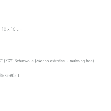
= 10 x 10 cm
AK” (70% Schurwolle (Merino extrafine – mulesing free)
für Größe L.