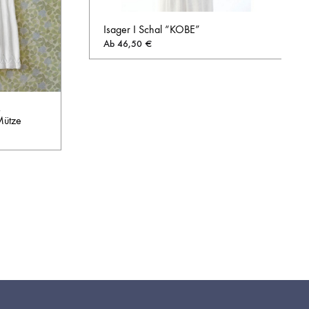
Isager I Schal “KOBE”
Ab
46,50
€
AUF
DIE
–
WUNSCHL
Mütze
AUF
DIE
WUNSCHLISTE