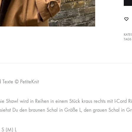
KATE
TAGS
 Texte © PetiteKnit
ie Shawl wird in Reihen in einem Stück kraus rechts mit I-Cord R
siehst Du den braunen Schal in Größe L, den grauen Schal in G
: S (M) L