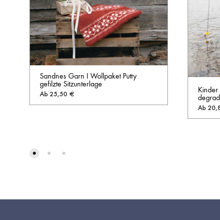
Sandnes Garn I Wollpaket Putty
gefilzte Sitzunterlage
Kinder
Ab
25,50
€
degrad
Ab
20,
AUF
DIE
WUNSCHLISTE