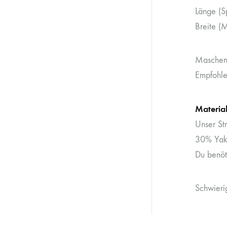
Länge (S
Breite (
Maschenp
Empfohle
Materia
Unser St
30% Yak)
Du benöt
Schwieri