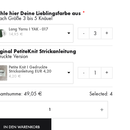
SS)
LAINES DU NORD
WOLLE + STAUNE
ROWAN
le hier Deine Lieblingsfarbe aus
nach Größe 3 bis 5 Knäuel
Lang Yarns I YAK - 017
LITLG (LIFE IN THE LONG GRASS)
ANDERE SCHÖNE BÜCHER
-
+
14,95 
€
ginal PetiteKnit Strickanleitung
ruckte Version
SOCKENWOLLE
Petite Knit I Gedruckte
Strickanleitung EUR 4,20
-
+
4,20 
€
amtsumme:
49,05
€
Selected:
4
ahl
IN DEN WARENKORB