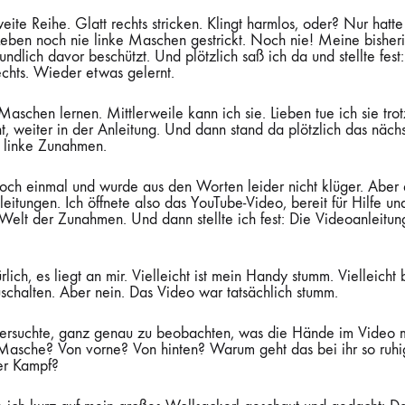
te Reihe. Glatt rechts stricken. Klingt harmlos, oder? Nur hatte
eben noch nie linke Maschen gestrickt. Noch nie! Meine bisheri
undlich davor beschützt. Und plötzlich saß ich da und stellte fest
echts. Wieder etwas gelernt.
Maschen lernen. Mittlerweile kann ich sie. Lieben tue ich sie tro
, weiter in der Anleitung. Und dann stand da plötzlich das näch
 linke Zunahmen.
s noch einmal und wurde aus den Worten leider nicht klüger. Aber 
eitungen. Ich öffnete also das YouTube-Video, bereit für Hilfe un
 Welt der Zunahmen. Und dann stellte ich fest: Die Videoanleitu
rlich, es liegt an mir. Vielleicht ist mein Handy stumm. Vielleicht b
schalten. Aber nein. Das Video war tatsächlich stumm.
 versuchte, ganz genau zu beobachten, was die Hände im Video
che? Von vorne? Von hinten? Warum geht das bei ihr so ruhig
ger Kampf?