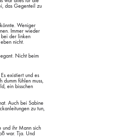
 war alles für die
ei, das Gegenteil zu
n könnte. Weniger
nnen. Immer wieder
 bei der linken
eben nicht.
legant. Nicht beim
Es existiert und es
ich dumm fühlen muss,
d, ein bisschen
 hat. Auch bei Sabine
ckanleitungen zu tun,
e und ihr Mann sich
roß war. Tja. Und