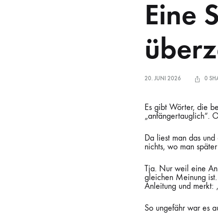
Eine S
überz
20. JUNI 2026
0 SH
Es gibt Wörter, die b
„anfängertauglich“. O
Da liest man das und 
nichts, wo man später 
Tja. Nur weil eine Anl
gleichen Meinung ist
Anleitung und merkt: „
So ungefähr war es au