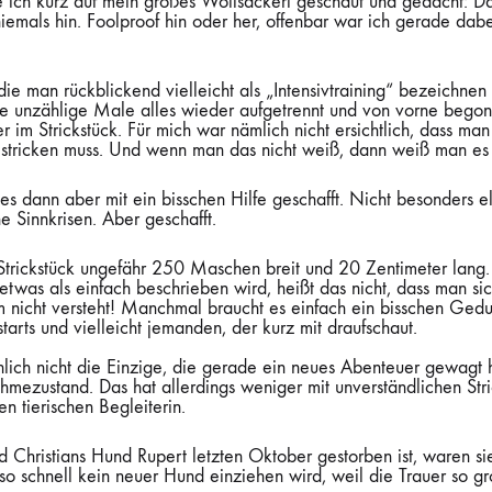
ich kurz auf mein großes Wollsackerl geschaut und gedacht: Das
niemals hin. Foolproof hin oder her, offenbar war ich gerade dab
 die man rückblickend vielleicht als „Intensivtraining“ bezeichne
be unzählige Male alles wieder aufgetrennt und von vorne bego
er im Strickstück. Für mich war nämlich nicht ersichtlich, dass man
stricken muss. Und wenn man das nicht weiß, dann weiß man es 
s dann aber mit ein bisschen Hilfe geschafft. Nicht besonders e
e Sinnkrisen. Aber geschafft.
 Strickstück ungefähr 250 Maschen breit und 20 Zentimeter lang. 
etwas als einfach beschrieben wird, heißt das nicht, dass man s
 nicht versteht! Manchmal braucht es einfach ein bisschen Gedul
arts und vielleicht jemanden, der kurz mit draufschaut.
chlich nicht die Einzige, die gerade ein neues Abenteuer gewagt
ahmezustand. Das hat allerdings weniger mit unverständlichen Stri
n tierischen Begleiterin.
Christians Hund Rupert letzten Oktober gestorben ist, waren si
s so schnell kein neuer Hund einziehen wird, weil die Trauer so g