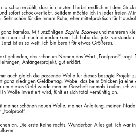
h ja schon erzählt, dass ich letzten Herbst endlich mit dem Stri
 und sofort schockverliebt. Seitdem möchte ich in jeder freien Min
Sehr schön für die innere Ruhe, eher mittelpraktisch für Haushal
 ganz harmlos. Mit unzähligen
Sophie Scarves
und mehreren klei
dem man sich noch einreden kann: Ich habe das jetzt verstanden
etzt ist es so weit. Ich bin bereit für etwas Größeres.
ojekt gefunden, das schon im Namen das Wort „Foolproof“ trägt.
eitungen, Anfängerprojekt, gut erklärt.
mir auch gleich die passende Wolle für dieses besagte Projekt zu
ht ganz niedrigen Geldbetrag. Wobei das beim Stricken ja eine 
er um dieses Geld würde man im Geschäft niemals kaufen, ich zu
n Wolle investiert wird, fühlt es sich total vernünftig an.
mit meiner schönen neuen Wolle, meiner Anleitung, meinen Nadel
 „foolproof“.
hen an. Die erste Reihe rechts. Wunderbar. Alles gut. Ich war 
llover.