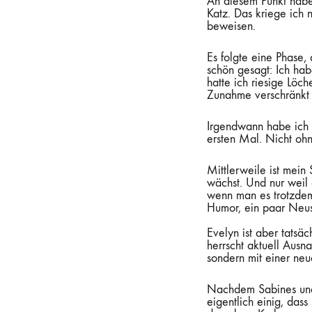
An diesem Punkt habe 
Katz. Das kriege ich 
beweisen.
Es folgte eine Phase,
schön gesagt: Ich ha
hatte ich riesige Löch
Zunahme verschränkt 
Irgendwann habe ich e
ersten Mal. Nicht ohn
Mittlerweile ist mein
wächst. Und nur weil 
wenn man es trotzdem
Humor, ein paar Neust
Evelyn ist aber tatsä
herrscht aktuell Ausn
sondern mit einer neue
Nachdem Sabines und 
eigentlich einig, das