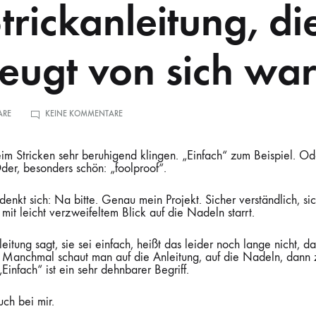
trickanleitung, di
eugt von sich wa
ZU
ARE
KEINE KOMMENTARE
EINE
STRICKANLEITUNG,
DIE
SEHR
eim Stricken sehr beruhigend klingen. „Einfach“ zum Beispiel. Od
ÜBERZEUGT
VON
der, besonders schön: „foolproof“.
SICH
WAR
denkt sich: Na bitte. Genau mein Projekt. Sicher verständlich, si
mit leicht verzweifeltem Blick auf die Nadeln starrt.
eitung sagt, sie sei einfach, heißt das leider noch lange nicht, d
. Manchmal schaut man auf die Anleitung, auf die Nadeln, dann 
Einfach“ ist ein sehr dehnbarer Begriff.
ch bei mir.