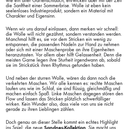
wie ein alter Gartenschlauch, entwickelt aber mit der Zeit
die Sanftheit einer Sommerbrise. Wolle ist eben kein
seelenloses Industrieprodukt, sondern ein Material mit
Charakter und Eigensinn.
Wenn wir uns darauf einlassen, dann merken wir schnell:
die Wolle will nicht gezähmt, sondern verstanden werden.
Manchmal hilft es, sie vor dem Stricken ein wenig zu
entspannen, die passenden Nadeln zur Hand zu nehmen
oder sich mit einer Maschenprobe an ihre Eigenheiten
heranzutasten. Vor allem aber hilft Gelassenheit. Denn die
meisten Garne legen ihre Sturheit irgendwann ab, sobald
sie im Strickstück ihren Rhythmus gefunden haben.
Und neben der sturren Wolle, wären da dann noch die
verkehrten Maschen. Wir alle kennen es: rechte Maschen
laufen uns wie im Schlaf, sie sind flüssig, gleichmäßig und
machen einfach Spaß. Linke Maschen dagegen stören den
Flow und lassen das Stricken plötzlich schwerfälliger
wirken. Kein Wunder also, dass viele von uns sie nicht
gerade zu ihren Lieblingen zählen.
Doch genau an dieser Stelle kommt ein echtes Highlight
Sandnes-Kollektion
ins Spiel: die neue
. Sie macht uns