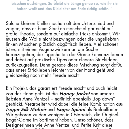
bisschen aushängen. So bleibt die Länge genau so, wie ihr sie
haben wollt und das Kleid sitzt am Ende richtig schön.
“
Solche kleinen Kniffe machen oft den Unterschied und
zeigen, dass es beim Stricken manchmal gar nicht auf
große Theorie, sondern auf einfache Tricks ankommt. Wir
müssen die Wolle nicht bezwingen oder die ungeliebten
linken Maschen plötzlich abgöttisch lieben. Viel schöner
ist es, mit einem Augenzwinkern an die Sache
heranzugehen, die Eigenheiten der Garne kennenzulernen
und dabei auf praktische Tipps oder clevere Strickideen
zurückzugreifen. Denn gerade diese Mischung sorgt dafür,
dass unser Strickleben leichter von der Hand geht und
gleichzeitig noch mehr Freude macht.
Ein Projekt, das garantiert Freude macht und auch leicht
Honey Jacket
von der Hand geht, ist die
von unserer
liebsten Anne Ventzel – natürlich ebenfalls „top down“
gestrickt. Verarbeitet wird dabei die feine Kombination aus
Isager Silk Mohair
Isager Spinni
und
als Beilauffaden.
Wir gehören zu den wenigen in Österreich, die Original-
Isager-Garne im Sortiment haben. Umso schöner, dass
Designerinnen wie Anne Ventzel und Petite Knit diese