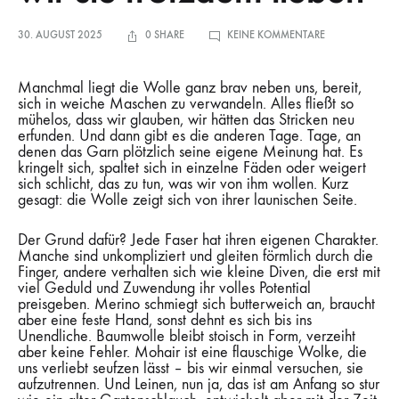
ZU
30. AUGUST 2025
0 SHARE
KEINE KOMMENTARE
WARUM
WOLLE
MANCHMAL
STUR
Manchmal liegt die Wolle ganz brav neben uns, bereit,
IST
ABER
sich in weiche Maschen zu verwandeln. Alles fließt so
WIR
mühelos, dass wir glauben, wir hätten das Stricken neu
SIE
TROTZDEM
erfunden. Und dann gibt es die anderen Tage. Tage, an
LIEBEN
denen das Garn plötzlich seine eigene Meinung hat. Es
kringelt sich, spaltet sich in einzelne Fäden oder weigert
sich schlicht, das zu tun, was wir von ihm wollen. Kurz
gesagt: die Wolle zeigt sich von ihrer launischen Seite.
Der Grund dafür? Jede Faser hat ihren eigenen Charakter.
Manche sind unkompliziert und gleiten förmlich durch die
Finger, andere verhalten sich wie kleine Diven, die erst mit
viel Geduld und Zuwendung ihr volles Potential
preisgeben. Merino schmiegt sich butterweich an, braucht
aber eine feste Hand, sonst dehnt es sich bis ins
Unendliche. Baumwolle bleibt stoisch in Form, verzeiht
aber keine Fehler. Mohair ist eine flauschige Wolke, die
uns verliebt seufzen lässt – bis wir einmal versuchen, sie
aufzutrennen. Und Leinen, nun ja, das ist am Anfang so stur