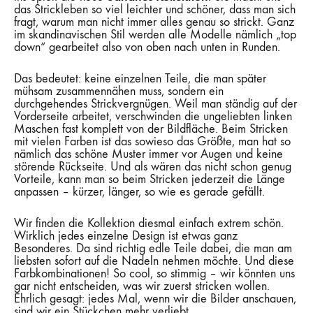
das Strickleben so viel leichter und schöner, dass man sich
fragt, warum man nicht immer alles genau so strickt. Ganz
im skandinavischen Stil werden alle Modelle nämlich „top
down“ gearbeitet also von oben nach unten in Runden.
Das bedeutet: keine einzelnen Teile, die man später
mühsam zusammennähen muss, sondern ein
durchgehendes Strickvergnügen. Weil man ständig auf der
Vorderseite arbeitet, verschwinden die ungeliebten linken
Maschen fast komplett von der Bildfläche. Beim Stricken
mit vielen Farben ist das sowieso das Größte, man hat so
nämlich das schöne Muster immer vor Augen und keine
störende Rückseite. Und als wären das nicht schon genug
Vorteile, kann man so beim Stricken jederzeit die Länge
anpassen – kürzer, länger, so wie es gerade gefällt.
Wir finden die Kollektion diesmal einfach extrem schön.
Wirklich jedes einzelne Design ist etwas ganz
Besonderes. Da sind richtig edle Teile dabei, die man am
liebsten sofort auf die Nadeln nehmen möchte. Und diese
Farbkombinationen! So cool, so stimmig – wir könnten uns
gar nicht entscheiden, was wir zuerst stricken wollen.
Ehrlich gesagt: jedes Mal, wenn wir die Bilder anschauen,
sind wir ein Stückchen mehr verliebt.