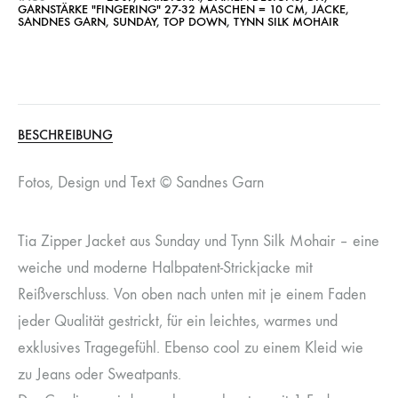
GARNSTÄRKE "FINGERING" 27-32 MASCHEN = 10 CM
,
JACKE
,
SANDNES GARN
,
SUNDAY
,
TOP DOWN
,
TYNN SILK MOHAIR
BESCHREIBUNG
Fotos, Design und Text © Sandnes Garn
Tia Zipper Jacket aus Sunday und Tynn Silk Mohair – eine
weiche und moderne Halbpatent-Strickjacke mit
Reißverschluss. Von oben nach unten mit je einem Faden
jeder Qualität gestrickt, für ein leichtes, warmes und
exklusives Tragegefühl. Ebenso cool zu einem Kleid wie
zu Jeans oder Sweatpants.