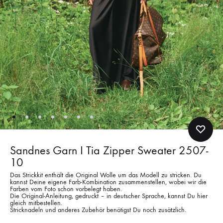
Sandnes Garn I Tia Zipper Sweater 2507-
10
Das Strickkit enthält die Original Wolle um das Modell zu stricken. Du
kannst Deine eigene Farb-Kombination zusammenstellen, wobei wir die
Farben vom Foto schon vorbelegt haben.
Die Original-Anleitung, gedruckt – in deutscher Sprache, kannst Du hier
gleich mitbestellen.
Stricknadeln und anderes Zubehör benötigst Du noch zusätzlich.