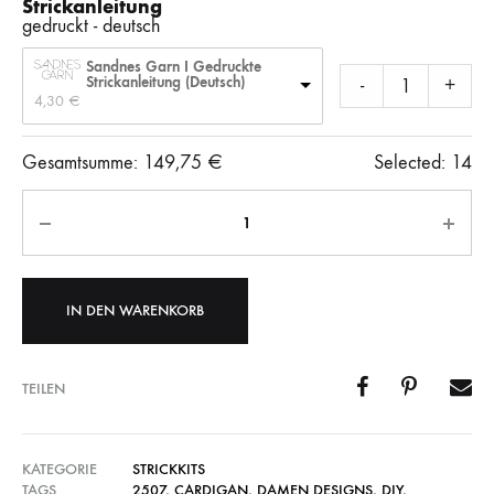
Strickanleitung
gedruckt - deutsch
Sandnes Garn I Gedruckte
Strickanleitung (Deutsch)
-
+
4,30 
€
Gesamtsumme:
149,75
€
Selected:
14
Anzahl
IN DEN WARENKORB
TEILEN
KATEGORIE
STRICKKITS
TAGS
2507
,
CARDIGAN
,
DAMEN DESIGNS
,
DIY
,