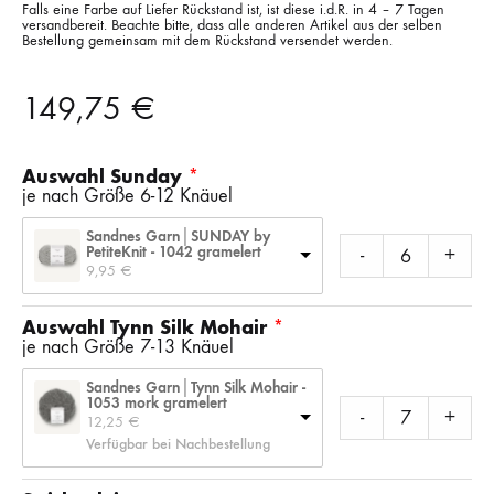
Falls eine Farbe auf Liefer Rückstand ist, ist diese i.d.R. in 4 – 7 Tagen
versandbereit. Beachte bitte, dass alle anderen Artikel aus der selben
Bestellung gemeinsam mit dem Rückstand versendet werden.
149,75
€
Auswahl Sunday
je nach Größe 6-12 Knäuel
Sandnes Garn│SUNDAY by
PetiteKnit - 1042 gramelert
-
+
9,95 
€
Auswahl Tynn Silk Mohair
je nach Größe 7-13 Knäuel
Sandnes Garn│Tynn Silk Mohair -
1053 mork gramelert
-
+
12,25 
€
Verfügbar bei Nachbestellung