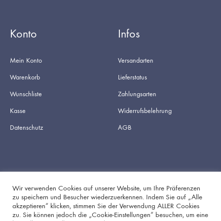
Konto
Infos
Mein Konto
Versandarten
Warenkorb
Lieferstatus
Wunschliste
Zahlungsarten
Kasse
Widerrufsbelehrung
Datenschutz
AGB
Wir verwenden Cookies auf unserer Website, um Ihre Präferenzen
zu speichern und Besucher wiederzuerkennen. Indem Sie auf „Alle
akzeptieren“ klicken, stimmen Sie der Verwendung ALLER Cookies
Facebook
Instagram
zu. Sie können jedoch die „Cookie-Einstellungen“ besuchen, um eine