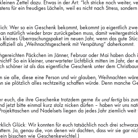
leinen Zettel dazu. Etwas in der Art: “Ich stricke noch weiter, 
tens für ein freudiges Lächeln, weil es nicht nach Stress, sonder
rlich: Wer so ein Geschenk bekommt, bekommt ja eigentlich zwei
n natürlich wieder brav zurückgeben muss, damit weitergestrick
s kleines Überraschungspaket im neuen Jahr, wenn das gute Stück
z offiziell als „Weihnachtsgeschenk mit Verspätung“ daherkommt.
hgereichten Päckchen im Jänner, Februar oder Mai haben doch
nicht? So ein kleiner, unerwarteter Lichtblick mitten im Jahr, der
ch schöner ist als das eigentliche Geschenk unter dem Christbau
n sie alle, diese eine Person und wir glauben, Weihnachten wäre
nn sie plötzlich alles rechtzeitig schaffen würde. Denn manche 
ter euch, die ihre Geschenke trotzdem gerne
fix und fertig
bis zu
jetzt bitte einmal kurz stolz nicken dürfen – haben wir uns nat
ojekttaschen und Nadelsets liegen da jedes Jahr ziemlich weit
rklich Glück: Wir konnten für euch tatsächlich noch drei schwar
tern. Ja, genau die, von denen wir dachten, dass wir sie gar n
t ein bisschen wie Geschenkewichtel.)