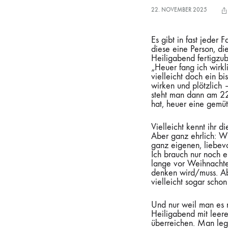
22. NOVEMBER 2025
Es gibt in fast jeder 
diese eine Person, di
Heiligabend fertigzu
„Heuer fang ich wirkl
vielleicht doch ein b
wirken und plötzlich 
steht man dann am 22.
hat, heuer eine gemüt
Vielleicht kennt ihr d
Aber ganz ehrlich: Wi
ganz eigenen, liebevo
Ich brauch nur noch e
lange vor Weihnacht
denken wird/muss. Ab
vielleicht sogar scho
Und nur weil man es n
Heiligabend mit leer
überreichen. Man leg