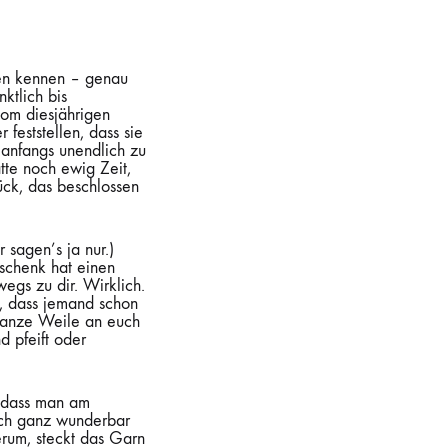
nden kennen – genau
ktlich bis
om diesjährigen
feststellen, dass sie
 anfangs unendlich zu
tte noch ewig Zeit,
ück, das beschlossen
r sagen’s ja nur.)
eschenk hat einen
egs zu dir. Wirklich.
h, dass jemand schon
ganze Weile an euch
 pfeift oder
, dass man am
lich ganz wunderbar
rum, steckt das Garn