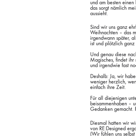
und am besten einen k
das sorgt nämlich meis
aussieht.
Sind wir uns ganz eh
Weihnachten – das ma
irgendwann später, al
ist und plötzlich gan
Und genau diese nac
Magisches, findet ihr 
und irgendwie fast no
Deshalb: Ja, wir habe
weniger herzlich, we
einfach ihre Zeit.
Für all diejenigen un
beisammenhaben – und 
Gedanken gemacht. Pr
Diesmal hatten wir wi
von RE:Designed ergat
(Wir fühlen uns selbs