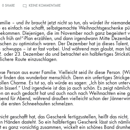
ZU
0 SHARE
KEINE KOMMENTARE
WARUM
UNFERTIGE
WEIHNACHTSGESCHENKE
BESSER
Familie – und ihr braucht jetzt nicht so tun, als würdet ihr niema
SIND
ALS
e es einfach nie schafft, selbstgemachte Weihnachtsgeschenke pün
IHR
bekommen. Diejenigen, die im November noch ganz begeistert v
RUF
ich früh an!“-Plan erzählen, und dann irgendwann Mitte Dezember 
isschen zu optimistisch waren. Der Dezember hat ja dieses Talent,
– schwupps – ist er fast vorbei. Und während man glaubt, man hä
 oder 23. Dezember da und betrachtet ein halbfertiges Strickst
lichere Route einzuschlagen.
iese Person aus eurer Familie. Vielleicht seid ihr diese Person. (Wi
r finden das wunderbar menschlich. Denn ein unfertiges Strickg
llen Charme. Es tut so, als würde es sagen: „Ich bin schon unterw
in bisserl.“ Und irgendwie ist das ja auch schön. Es zeigt nämlic
en an euch gedacht hat und auch noch nach Weihnachten eine 
end für Abend, während draußen vielleicht schon der Jännerwind
n die ersten Schneehaufen schmelzen.
icht geschafft hat, das Geschenk fertigzustellen, heißt das nicht
en Händen dasteht. So ein halbfertiges Geschenk lässt sich näm
t es ganz vorsichtig zusammen, wickelt ein schönes Band drumhe