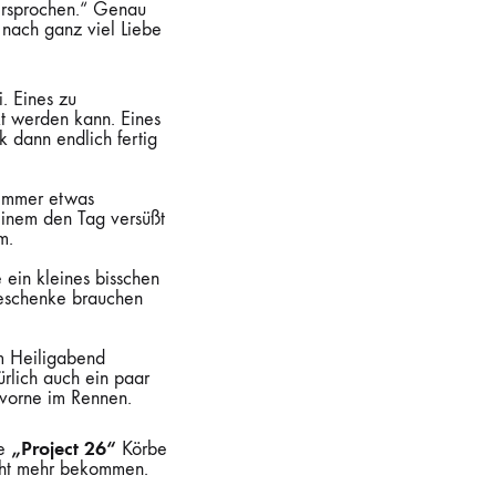
versprochen.“ Genau
n nach ganz viel Liebe
. Eines zu
t werden kann. Eines
 dann endlich fertig
 immer etwas
 einem den Tag versüßt
m.
 ein kleines bisschen
Geschenke brauchen
m Heiligabend
ürlich auch ein paar
 vorne im Rennen.
„Project 26“
ze
Körbe
icht mehr bekommen.