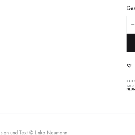
Ges
Anz
KATE
TAGS
NEU
esign und Text © Linka Neumann