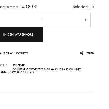
amtsumme:
143,80
€
Selected:
15
ahl
IN DEN WARENKORB
AUF DIE WUNSCHLISTE
TEILEN
GORIE
STRICKKITS
GARNSTÄRKE "WORSTED" 16-20 MASCHEN = 10 CM
,
LINKA
MANN
,
NORWEGER PULLOVER