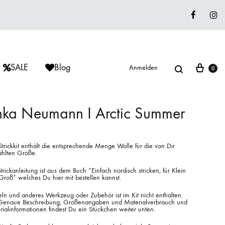
Faceboo
In
Suche
War
SALE
Blog
Anmelden
0
nka Neumann I Arctic Summer
ÈRIU
ISAGER
ISAGER
trickkit enthält die entsprechende Menge Wolle für die von Dir
Lieblingswolle
hlten Größe.
Strickkits
trickanleitung ist aus dem Buch “Einfach nordisch stricken, für Klein
Groß” welches Du hier mit bestellen kannst.
ISAGER
MUUD LIVING
LANA GROSSA
ln und anderes Werkzeug oder Zubehör ist im Kit nicht enthalten.
Genaue Beschreibung, Größenangaben und Materialverbrauch und
ialinformationen findest Du ein Stückchen weiter unten.