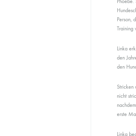
Phoebe. 
Hundesch
Person, 
Training
Linka er
den Jahr
den Hund
Stricken
nicht str
nachdem 
erste Ma
Linka beg