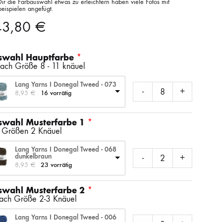
ir die Farbauswahl etwas zu erleichtern haben viele Fotos mit
SS)
LAINES DU NORD
WOLLE + STAUNE
ROWAN
eispielen angefügt.
43,80
€
LITLG (LIFE IN THE LONG GRASS)
ANDERE SCHÖNE BÜCHER
swahl Hauptfarbe
nach Größe 8 - 11 knäuel
Lang Yarns I Donegal Tweed - 073
-
+
8,95 
€
16 vorrätig
SOCKENWOLLE
swahl Musterfarbe 1
e Größen 2 Knäuel
Lang Yarns I Donegal Tweed - 068
dunkelbraun
-
+
8,95 
€
23 vorrätig
swahl Musterfarbe 2
nach Größe 2-3 Knäuel
Lang Yarns I Donegal Tweed - 006