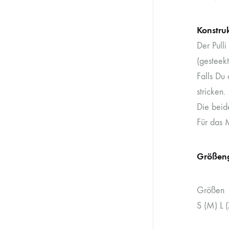
Konstru
Der Pull
(gesteek
Falls Du 
stricken.
Die beid
Für das 
Größen
Größen
S (M) L (