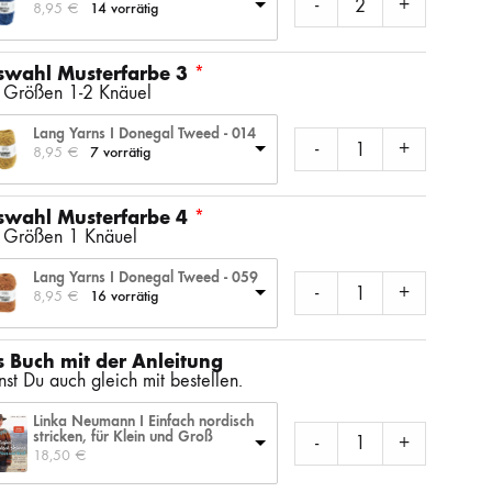
-
+
8,95 
€
14 vorrätig
swahl Musterfarbe 3
e Größen 1-2 Knäuel
Lang Yarns I Donegal Tweed - 014
-
+
8,95 
€
7 vorrätig
swahl Musterfarbe 4
e Größen 1 Knäuel
Lang Yarns I Donegal Tweed - 059
-
+
8,95 
€
16 vorrätig
 Buch mit der Anleitung
st Du auch gleich mit bestellen.
Linka Neumann I Einfach nordisch
stricken, für Klein und Groß
-
+
18,50 
€