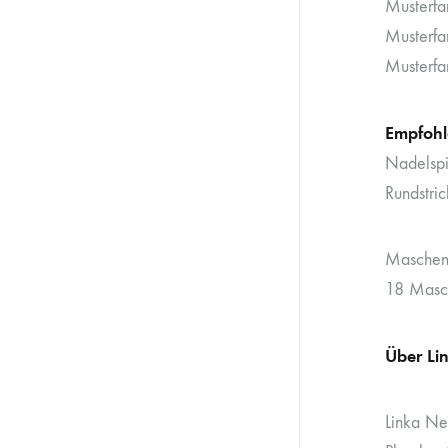
Musterfa
Musterfa
Musterfa
Empfohl
Nadelspi
Rundstri
Maschen
18 Masch
Über Li
Linka Ne