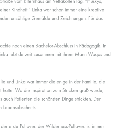
 Straße vom Elternhaus am Vettakollen lag. “Huskys,
einer Kindheit.” Linka war schon immer eine kreative
standen unzählige Gemälde und Zeichnungen. Für das
machte noch einen Bachelor-Abschluss in Pädagogik. In
Linka lebt derzeit zusammen mit ihrem Mann Waqas und
ie und Linka war immer diejenige in der Familie, die
bt hatte. Wo die Inspiration zum Stricken groß wurde,
 auch Patienten die schönsten Dinge strickten. Der
n Lebensabschnitts.
er erste Pullover, der Wilderness-Pullover, ist immer