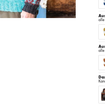
Au
all
Au
all
Das
Kann