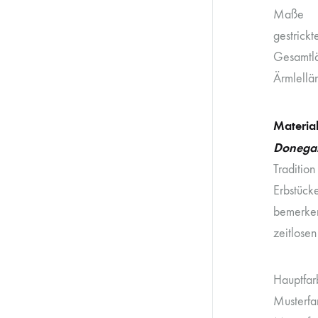
Maße
gestrick
Gesamtlä
Ärmlellä
Materia
Donegal
Tradition
Erbstück
bemerken
zeitlosen
Hauptfar
Musterfa