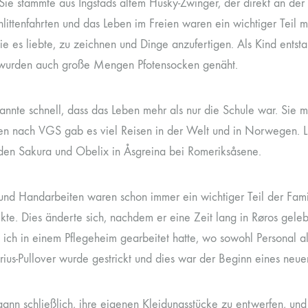
Sie stammte aus Ingstads altem Husky-Zwinger, der direkt an der
littenfahrten und das Leben im Freien waren ein wichtiger Teil m
die es liebte, zu zeichnen und Dinge anzufertigen. Als Kind ent
 wurden auch große Mengen Pfotensocken genäht.
kannte schnell, dass das Leben mehr als nur die Schule war. Sie 
en nach VGS gab es viel Reisen in der Welt und in Norwegen. 
en Sakura und Obelix in Åsgreina bei Romeriksåsene.
 und Handarbeiten waren schon immer ein wichtiger Teil der Famil
ickte. Dies änderte sich, nachdem er eine Zeit lang in Røros gele
ich in einem Pflegeheim gearbeitet hatte, wo sowohl Personal als
rius-Pullover wurde gestrickt und dies war der Beginn eines neue
ann schließlich, ihre eigenen Kleidungsstücke zu entwerfen, und d