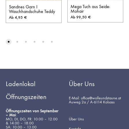
Mega Tuch aus Seide-
Sandnes Garn I
Mohair
Waschhandschuhe Teddy
Ab
99,50
€
Ab
4,95
€
Ladenlokal
Über Uns
Öffnungszeiten
E-Mail: office@wolleundstaune.at
Auweg 2a / A-6114 Kolsass
Öffnungszeiten von September
– Mai
:
MO, DI, DO, FR: 10.00 – 12.00
Über Uns
& 14.00 – 18.00
SA: 10.00 – 13.00
Kontakt