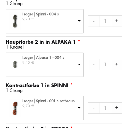
1 Strang
Isager│Spinni - 004 s
9,70 
€
-
+
Hauptfarbe 2 in in ALPAKA 1
1 Knäuel
Isager│Alpaca 1 - 004 s
9,45 
€
-
+
Kontrastfarbe 1 in SPINNI
1 Strang
Isager│Spinni - 001 s rotbraun
9,70 
€
-
+