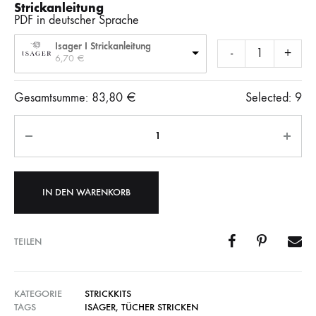
Strickanleitung
PDF in deutscher Sprache
Isager I Strickanleitung
-
+
6,70 
€
Gesamtsumme:
83,80
€
Selected:
9
Anzahl
IN DEN WARENKORB
TEILEN
KATEGORIE
STRICKKITS
TAGS
ISAGER
,
TÜCHER STRICKEN