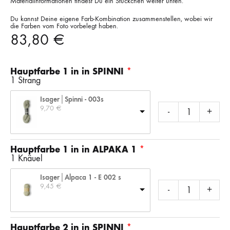
Materialinformationen findest Du ein Stückchen weiter unten.
Du kannst Deine eigene Farb-Kombination zusammenstellen, wobei wir
die Farben vom Foto vorbelegt haben.
83,80
€
Hauptfarbe 1 in in SPINNI
1 Strang
Isager│Spinni - 003s
9,70 
€
-
+
Hauptfarbe 1 in in ALPAKA 1
1 Knäuel
Isager│Alpaca 1 - E 002 s
9,45 
€
-
+
Hauptfarbe 2 in in SPINNI