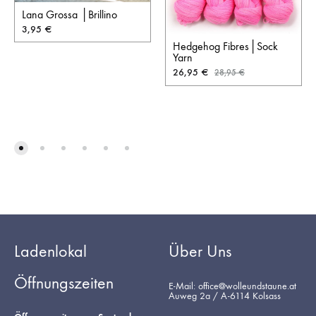
Lana Grossa │Brillino
3,95
€
Hedgehog Fibres│Sock
Yarn
26,95
€
28,95
€
Ladenlokal
Über Uns
Öffnungszeiten
E-Mail: office@wolleundstaune.at
Auweg 2a / A-6114 Kolsass