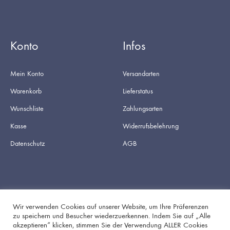
Konto
Infos
Mein Konto
Versandarten
Warenkorb
Lieferstatus
Wunschliste
Zahlungsarten
Kasse
Widerrufsbelehrung
Datenschutz
AGB
Wir verwenden Cookies auf unserer Website, um Ihre Präferenzen
zu speichern und Besucher wiederzuerkennen. Indem Sie auf „Alle
akzeptieren“ klicken, stimmen Sie der Verwendung ALLER Cookies
Facebook
Instagram