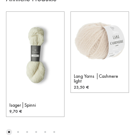
Lang Yarns │Cashmere
light
23,50
€
Isager│Spinni
9,70
€