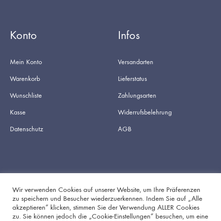
Konto
Infos
Mein Konto
Versandarten
Warenkorb
Lieferstatus
Wunschliste
Zahlungsarten
Kasse
Widerrufsbelehrung
Datenschutz
AGB
Wir verwenden Cookies auf unserer Website, um Ihre Präferenzen
zu speichern und Besucher wiederzuerkennen. Indem Sie auf „Alle
akzeptieren“ klicken, stimmen Sie der Verwendung ALLER Cookies
Facebook
Instagram
zu. Sie können jedoch die „Cookie-Einstellungen“ besuchen, um eine