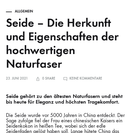
ALLGEMEIN
Seide – Die Herkunft
und Eigenschaften der
hochwertigen
Naturfaser
ZU
23. JUNI 2021
0 SHARE
KEINE KOMMENTARE
SEIDE
–
DIE
HERKUNFT
Seide gehört zu den ältesten Naturfasern und steht
UND
EIGENSCHAFTEN
bis heute für Eleganz und höchsten Tragekomfort.
DER
HOCHWERTIGEN
NATURFASER
Die Seide wurde vor 5000 Jahren in China entdeckt. Der
Sage zufolge fiel der Frau eines chinesischen Kaisers ein
Seidenkokon in heißen Tee, wobei sich der edle
Seidenfaden gelöst haben soll. Lange hütete China das