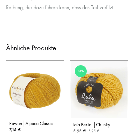
Reibung, die dazu führen kann, dass das Teil verfilzt.
Ähnliche Produkte
34%
Rowan│Alpaca Classic
lala Berlin │Chunky
7,15
€
5,95
€
8,95
€