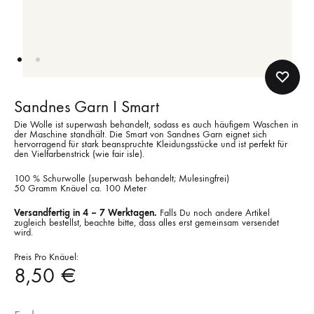
Sandnes Garn I Smart
Die Wolle ist superwash behandelt, sodass es auch häufigem Waschen in
der Maschine standhält. Die Smart von Sandnes Garn eignet sich
hervorragend für stark beanspruchte Kleidungsstücke und ist perfekt für
den Vielfarbenstrick (wie fair isle).
100 % Schurwolle (superwash behandelt; Mulesingfrei)
50 Gramm Knäuel ca. 100 Meter
Versandfertig in 4 – 7 Werktagen.
Falls Du noch andere Artikel
zugleich bestellst, beachte bitte, dass alles erst gemeinsam versendet
wird.
Preis Pro Knäuel:
8,50
€