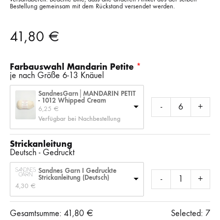
Bestellung gemeinsam mit dem Rückstand versendet werden.
41,80
€
Farbauswahl Mandarin Petite
je nach Größe 6-13 Knäuel
SandnesGarn│MANDARIN PETIT
- 1012 Whipped Cream
-
+
6,25 
€
Verfügbar bei Nachbestellung
Strickanleitung
Deutsch - Gedruckt
Sandnes Garn I Gedruckte
Strickanleitung (Deutsch)
-
+
4,30 
€
Gesamtsumme:
41,80
€
Selected:
7