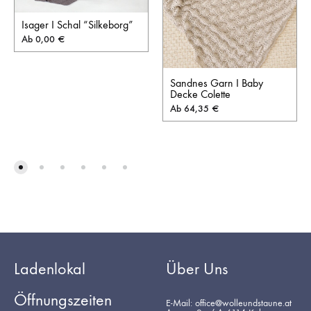
Isager I Schal “Silkeborg”
Ab
0,00
€
Sandnes Garn I Baby
Decke Colette
Ab
64,35
€
Ladenlokal
Über Uns
Öffnungszeiten
E-Mail: office@wolleundstaune.at