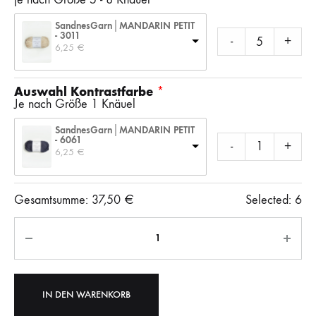
SandnesGarn│MANDARIN PETIT
- 3011
-
+
6,25 
€
Auswahl Kontrastfarbe
Je nach Größe 1 Knäuel
SandnesGarn│MANDARIN PETIT
- 6061
-
+
6,25 
€
Gesamtsumme:
37,50
€
Selected:
6
Anzahl
IN DEN WARENKORB