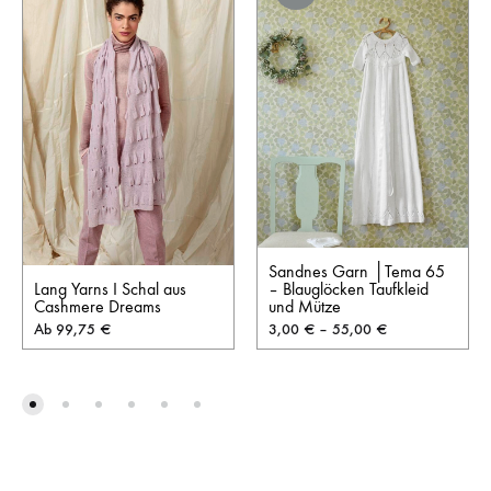
Sandnes Garn │Tema 65
Lang Yarns I Schal aus
– Blauglöcken Taufkleid
Cashmere Dreams
und Mütze
Ab
99,75
€
3,00
€
–
55,00
€