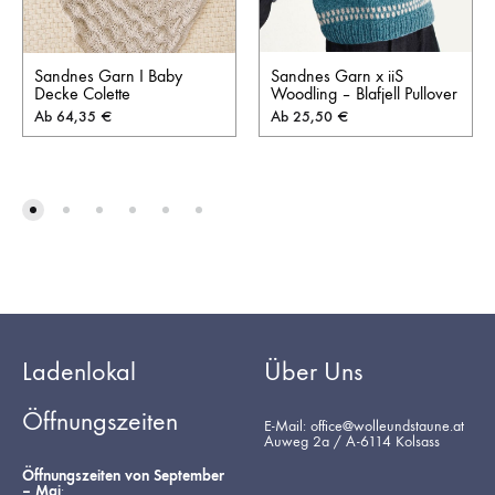
Sandnes Garn I Baby
Sandnes Garn x iiS
Decke Colette
Woodling – Blafjell Pullover
Ab
64,35
€
Ab
25,50
€
Ladenlokal
Über Uns
Öffnungszeiten
E-Mail: office@wolleundstaune.at
Auweg 2a / A-6114 Kolsass
Öffnungszeiten von September
– Mai
: