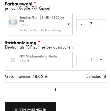
Farbauswahl
je nach Größe 7-9 Knäuel
SandnesGarn│LINE - 5930 lys
bla
-
+
6,95 
€
Verfügbar bei Nachbestellung
Strickanleitung
Deutsch als PDF zum selber ausdrucken
PDF Strickanleitung Gratis
-
+
0,00 
€
Gesamtsumme:
48,65
€
Selected:
8
Anzahl
IN DEN WARENKORB