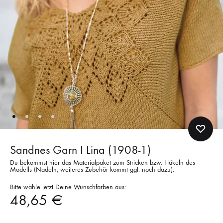
Sandnes Garn I Lina (1908-1)
Du bekommst hier das Materialpaket zum Stricken bzw. Häkeln des
Modells (Nadeln, weiteres Zubehör kommt ggf. noch dazu):
Bitte wähle jetzt Deine Wunschfarben aus:
48,65
€