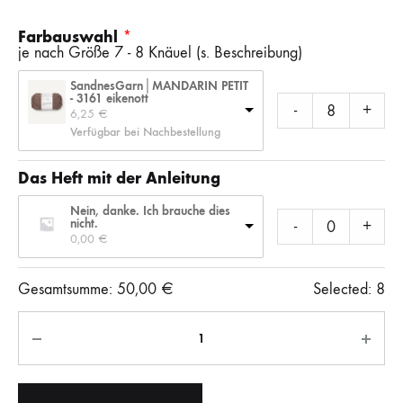
Farbauswahl
je nach Größe 7 - 8 Knäuel (s. Beschreibung)
SandnesGarn│MANDARIN PETIT
- 3161 eikenott
-
+
6,25 
€
Verfügbar bei Nachbestellung
Das Heft mit der Anleitung
Nein, danke. Ich brauche dies
nicht.
-
+
0,00 
€
Gesamtsumme:
50,00
€
Selected:
8
Anzahl