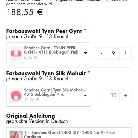
gemeinsam versendet wird.
188,55
€
Farbauswahl Tynn Peer Gynt
je nach Größe 9 - 13 Knäuel
Sandnes Garn I TYNN PEER
GYNT - 4315 Bubblegum Pink
-
+
6,95 
€
Farbauswahl Tynn Silk Mohair
je nach Größe 9 - 13 Knäuel
Sandnes Garn│Tynn Silk Mohair -
4315 Bubblegum Pink
-
+
12,25 
€
Original Anleitung
gedruckte Version in Deutsch
1 × Sandnes Garn I 2403 DIY - 2403 No 9 - Fleur
Cardigan