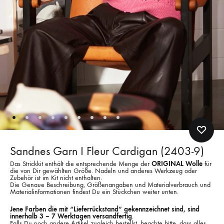
Sandnes Garn I Fleur Cardigan (2403-9)
Das Strickkit enthält die entsprechende Menge der
ORIGINAL Wolle
für
die von Dir gewählten Größe. Nadeln und anderes Werkzeug oder
Zubehör ist im Kit nicht enthalten.
Die Genaue Beschreibung, Größenangaben und Materialverbrauch und
Materialinformationen findest Du ein Stückchen weiter unten.
Jene Farben die mit “Lieferrückstand” gekennzeichnet sind, sind
innerhalb 3 – 7 Werktagen versandfertig
.
Falls Du noch andere Artikel zugleich bestellst, beachte bitte, dass alles