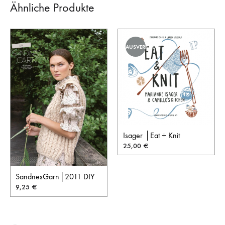
Ähnliche Produkte
AUSVERKAUFT
Isager │Eat + Knit
25,00
€
SandnesGarn│2011 DIY
9,25
€