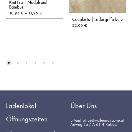
Knit Pro │Nadelspiel
Bambus
10,95
€
–
11,95
€
Cocoknits │Ledergriffe kurz
32,00
€
Ladenlokal
Über Uns
Öffnungszeiten
E-Mail: office@wolleundstaune.at
Auweg 2a / A-6114 Kolsass