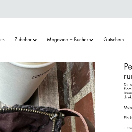
its
Zubehör
Magazine + Bücher
Gutschein
Pe
r
RN
GOO
SU
CAMAROSE
COCOKNITS
ERIKA KNIGHT
Du be
Flor
Baumw
direk
Mate
D GARN
PRO
ARGREAVES
HEDGEHOG FIBRES
KOKON YARN
LAMANA
Ein k
1 Stü