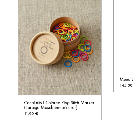
Muud Li
145,0
Cocoknits I Colored Ring Stich Marker
(Farbige Maschenmarkierer)
11,90
€
AUF