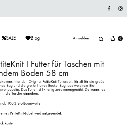
Faceboo
In
Suche
War
SALE
Blog
Anmelden
0
titeKnit I Futter für Taschen mit
undem Boden 58 cm
ÈRIU
ISAGER
ISAGER
kommst hier den Original PetiteKnit Futterstoff, für zB für die große
Lieblingswolle
ence Bag und die große Honey Bucket Bag, aus weichem Bio-
ollpopelin. Das Futter ist fix fertig zusammengenäht, Du kannst es
Strickkits
t in die Tasche einnähen.
rial: 100% Bio-Baumwolle
ISAGER
MUUD LIVING
LANA GROSSA
leines PetiteKnit-Label wird mitgesendet.
ck kostet: