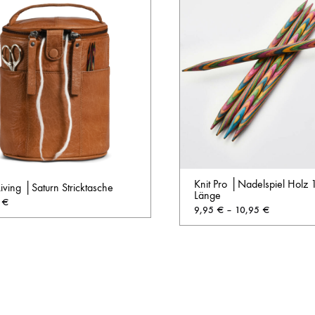
Knit Pro │Nadelspiel Holz 
ving │Saturn Stricktasche
Länge
0
€
9,95
€
–
10,95
€
AUF
DIE
WUNSCHLISTE