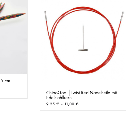
15 cm
ChiaoGoo │Twist Red Nadelseile mit
Edelstahlkern
9,25
€
–
11,00
€
AUF
DIE
AUF
WUNSCHLISTE
DIE
WUNSCHL