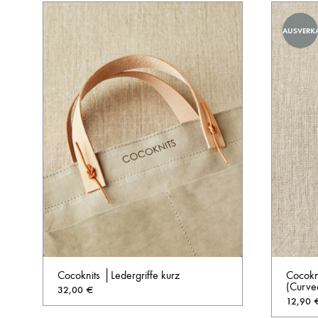
AUSVERK
Cocoknits │Ledergriffe kurz
Cocokni
(Curve
32,00
€
12,90