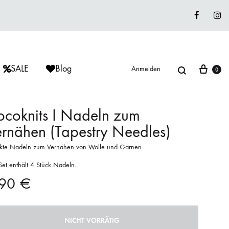
Faceboo
In
Suche
War
SALE
Blog
Anmelden
0
coknits I Nadeln zum
rnähen (Tapestry Needles)
ÈRIU
ISAGER
ISAGER
ekte Nadeln zum Vernähen von Wolle und Garnen.
Lieblingswolle
Set enthält 4 Stück Nadeln.
Strickkits
,90
€
ISAGER
MUUD LIVING
LANA GROSSA
NICHT VORRÄTIG