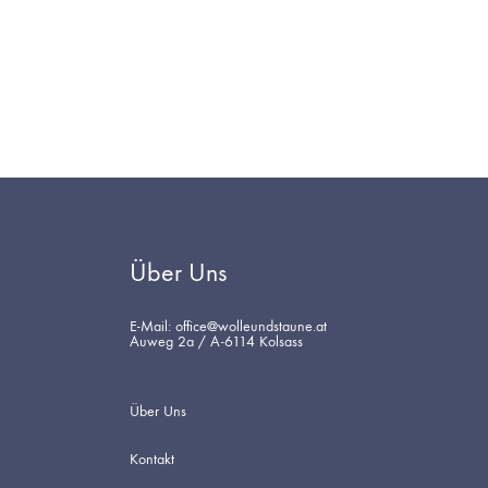
AUF
DIE
WUNSCHLISTE
Über Uns
E-Mail: office@wolleundstaune.at
Auweg 2a / A-6114 Kolsass
Über Uns
Kontakt