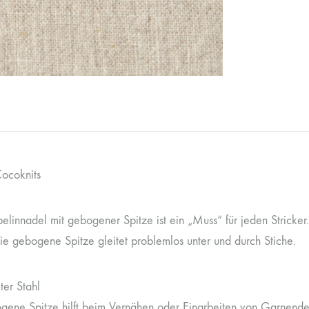
Cocoknits
elinnadel mit gebogener Spitze ist ein „Muss“ für jeden Stric
ie gebogene Spitze gleitet problemlos unter und durch Stiche.
ter Stahl
gene Spitze hilft beim Vernähen oder Einarbeiten von Garnend