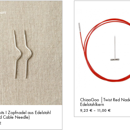
AUFT
ChiaoGoo │Twist Red Nadel
Edelstahlkern
9,25
€
–
11,00
€
ts I Zopfnadel aus Edelstahl
d Cable Needle)
€