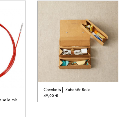
Cocoknits│ Zubehör Rolle
49,00
€
seile mit
AUF
DIE
WUNSCHL
AUF