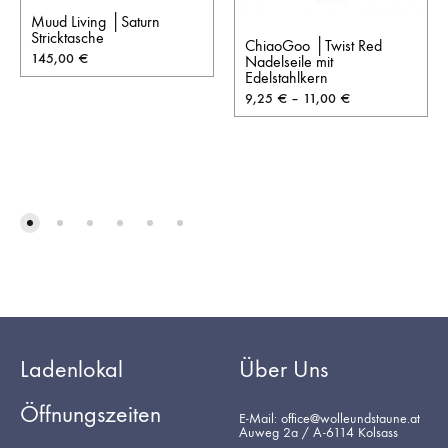
Muud Living │Saturn
Stricktasche
ChiaoGoo │Twist Red
145,00
€
Nadelseile mit
Edelstahlkern
9,25
€
–
11,00
€
Ladenlokal
Über Uns
Öffnungszeiten
E-Mail: office@wolleundstaune.at
Auweg 2a / A-6114 Kolsass