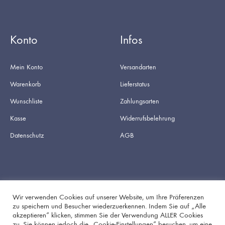
Konto
Infos
Mein Konto
Versandarten
Warenkorb
Lieferstatus
Wunschliste
Zahlungsarten
Kasse
Widerrufsbelehrung
Datenschutz
AGB
Wir verwenden Cookies auf unserer Website, um Ihre Präferenzen
zu speichern und Besucher wiederzuerkennen. Indem Sie auf „Alle
akzeptieren“ klicken, stimmen Sie der Verwendung ALLER Cookies
Facebook
Instagram
zu. Sie können jedoch die „Cookie-Einstellungen“ besuchen, um eine