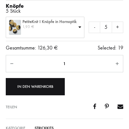
Knöpfe
5 Stück
PetiteKnit I Knöpfe in Hornoptik
1,95 
€
-
+
Gesamtsumme:
126,30
€
Selected:
19
Anzahl
IN DEN WARENKORB
TEILEN
KATEGORIE
STRICKKITS