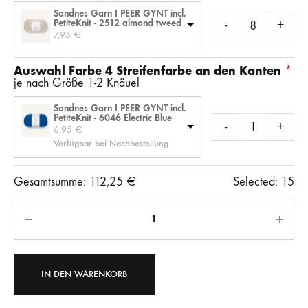
Sandnes Garn I PEER GYNT incl.
PetiteKnit - 2512 almond tweed
-
+
7,95 
€
Auswahl Farbe 4 Streifenfarbe an den Kanten
je nach Größe 1-2 Knäuel
Sandnes Garn I PEER GYNT incl.
PetiteKnit - 6046 Electric Blue
-
+
6,95 
€
Verfügbar bei Nachbestellung
Gesamtsumme:
112,25
€
Selected:
15
Anzahl
IN DEN WARENKORB