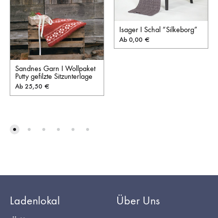
Isager I Schal “Silkeborg”
Ab
0,00
€
Sandnes Garn I Wollpaket
Putty gefilzte Sitzunterlage
Ab
25,50
€
Ladenlokal
Über Uns