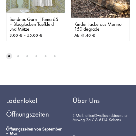
Sandnes Garn │Tema 65
Kinder Jacke aus Merino
– Blauglöcken Taufkleid
150 degrade
und Mütze
Ab
41,40
€
3,00
€
–
55,00
€
Ladenlokal
Über Uns
Öffnungszeiten
E-Mail: office@wolleundstaune.at
Auweg 2a / A-6114 Kolsass
Öffnungszeiten von September
– Mai
: