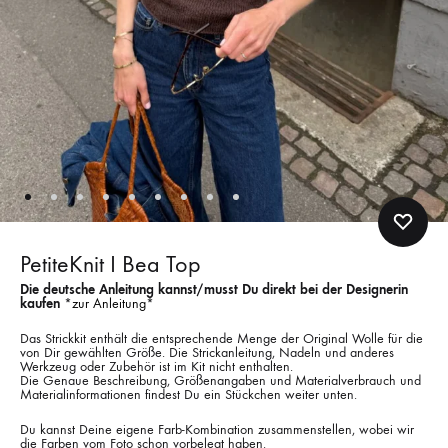
PetiteKnit I Bea Top
Die deutsche Anleitung kannst/musst Du direkt bei der Designerin
kaufen
*
zur Anleitung
*
Das Strickkit enthält die entsprechende Menge der Original Wolle für die
von Dir gewählten Größe. Die Strickanleitung, Nadeln und anderes
Werkzeug oder Zubehör ist im Kit nicht enthalten.
Die Genaue Beschreibung, Größenangaben und Materialverbrauch und
Materialinformationen findest Du ein Stückchen weiter unten.
Du kannst Deine eigene Farb-Kombination zusammenstellen, wobei wir
die Farben vom Foto schon vorbelegt haben.