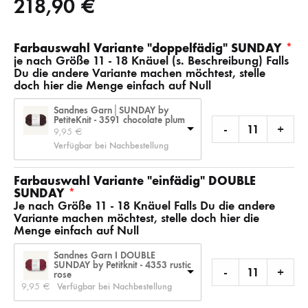
218,90
€
Farbauswahl Variante "doppelfädig" SUNDAY
je nach Größe 11 - 18 Knäuel (s. Beschreibung) Falls
Du die andere Variante machen möchtest, stelle
doch hier die Menge einfach auf Null
Sandnes Garn│SUNDAY by
PetiteKnit - 3591 chocolate plum
-
+
9,95 
€
Verfügbar bei Nachbestellung
Farbauswahl Variante "einfädig" DOUBLE
SUNDAY
Je nach Größe 11 - 18 Knäuel Falls Du die andere
Variante machen möchtest, stelle doch hier die
Menge einfach auf Null
Sandnes Garn I DOUBLE
SUNDAY by Petitknit - 4353 rustic
-
+
rose
9,95 
€
Verfügbar bei Nachbestellung