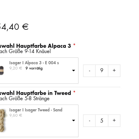
SS)
LAINES DU NORD
WOLLE + STAUNE
ROWAN
54,40
€
LITLG (LIFE IN THE LONG GRASS)
ANDERE SCHÖNE BÜCHER
swahl Hauptfarbe Alpaca 3
nach Größe 9-14 Knäuel
SOCKENWOLLE
Isager I Alpaca 3 - E 004 s
9,20 
€
9 vorrätig
-
+
swahl Hauptfarbe in Tweed
nach Größe 5-8 Stränge
Isager I Isager Tweed - Sand
9,60 
€
-
+