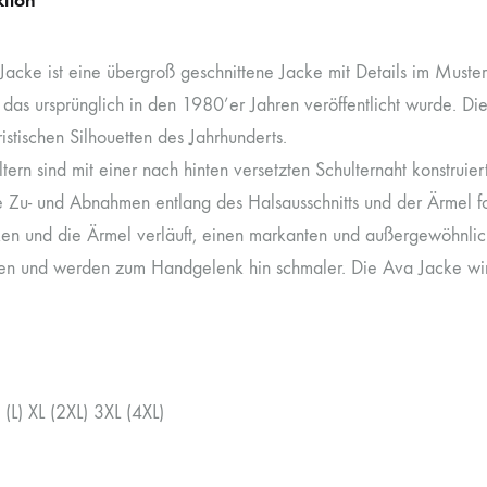
acke ist eine übergroß geschnittene Jacke mit Details im Musters
 das ursprünglich in den 1980’er Jahren veröffentlicht wurde. Di
istischen Silhouetten des Jahrhunderts.
tern sind mit einer nach hinten versetzten Schulternaht konstruiert
te Zu- und Abnahmen entlang des Halsausschnitts und der Ärmel fo
en und die Ärmel verläuft, einen markanten und außergewöhnlic
ten und werden zum Handgelenk hin schmaler. Die Ava Jacke wir
(L) XL (2XL) 3XL (4XL)