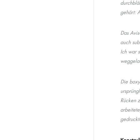
durchblä
gehört: A
Das Avis-
auch subt
Ich war 
weggelass
Die boxy
ursprüngl
Rücken zi
arbeitete
gedruckte
Konstru