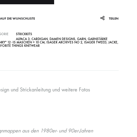
AUF DIE WUNSCHLISTE
TEILEN
GORIE
STRICKKITS
ALPACA 3
,
CARDIGAN
,
DAMEN DESIGNS
,
GARN
,
GARNSTÄRKE
KY" 12 -15 MASCHEN = 10 CM
,
ISAGER ARCHIVES NO 2
,
ISAGER TWEED
,
JACKE
,
AVORITE THINGS KNITWEAR
ign und Strickanleitung und weitere Fotos
ignmappen aus den 1980er- und 90er-Jahren