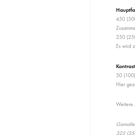
Hauptfa
450 (500
Zusamme
250 (250
Es wird 
Kontras
50 (100)
Hier gez
Weitere 
Garnalte
325 (350