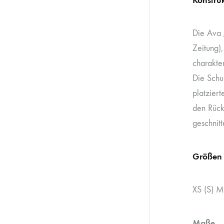
Die Ava J
Zeitung),
charakter
Die Schul
platzier
den Rück
geschnit
Größen
XS (S) M 
Maße