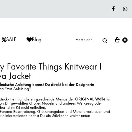
Faceboo
In
Suche
War
SALE
Blog
Anmelden
0
 Favorite Things Knitwear I
a Jacket
ÈRIU
ISAGER
ISAGER
deutsche Anleitung kannst Du direkt bei der Designerin
Lieblingswolle
fen
*zur Anleitung*
Strickkits
Strickkit enthält die entsprechende Menge der
ORIGINAL Wolle
für
von Dir gewählten Größe. Nadeln und anderes Werkzeug oder
ör ist im Kit nicht enthalten.
ISAGER
MUUD LIVING
LANA GROSSA
Genaue Beschreibung, Größenangaben und Materialverbrauch und
ialinformationen findest Du ein Stückchen weiter unten.