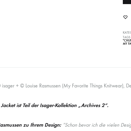
KATE
TAGS
"CHUN
MY F
isager + © Louise Rasmussen (My Favorite Things Knitwear), Des
Jacket ist Teil der Isager-Kollektion „Archives 2“.
Rasmussen zu Ihrem Design:
“Schon bevor ich die vielen Des