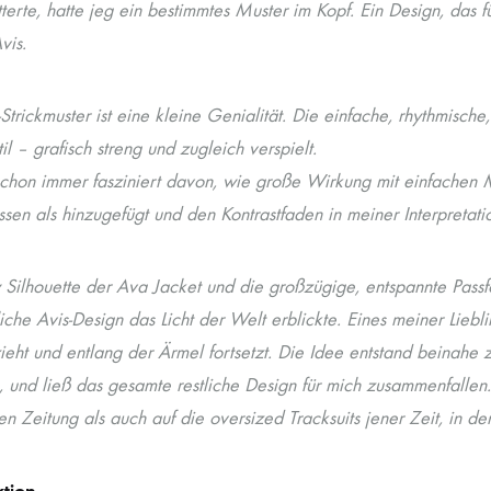
tterte, hatte jeg ein bestimmtes Muster im Kopf. Ein Design, das
vis.
Strickmuster ist eine kleine Genialität. Die einfache, rhythmische
il – grafisch streng und zugleich verspielt.
schon immer fasziniert davon, wie große Wirkung mit einfachen 
en als hinzugefügt und den Kontrastfaden in meiner Interpretatio
 Silhouette der Ava Jacket und die großzügige, entspannte Pass
iche Avis-Design das Licht der Welt erblickte. Eines meiner Lieblin
eht und entlang der Ärmel fortsetzt. Die Idee entstand beinahe z
, und ließ das gesamte restliche Design für mich zusammenfallen.
n Zeitung als auch auf die oversized Tracksuits jener Zeit, in d
ktion