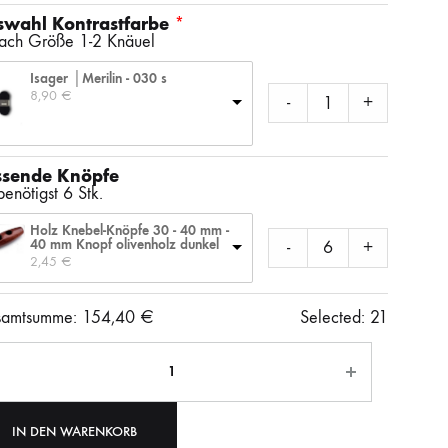
wahl Kontrastfarbe
nach Größe 1-2 Knäuel
Isager │Merilin - 030 s
8,90 
€
-
+
ssende Knöpfe
enötigst 6 Stk.
Holz Knebel-Knöpfe 30 - 40 mm -
40 mm Knopf olivenholz dunkel
-
+
2,45 
€
amtsumme:
154,40
€
Selected:
21
ahl
IN DEN WARENKORB