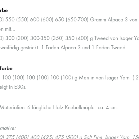
rbe
) 550 (550) 600 (600) 650 (650-700) Gramm Alpaca 3 von Is
n mit…
) 300 (300) 300-350 (350) 350 (400) g Tweed von Isager Ya
zweifädig gestrickt. 1 Faden Alpaca 3 und 1 Faden Tweed.
tfarbe
 100 (100) 100 (100) 100 (100) g Merilin von Isager Yarn ( 
eigt in E30s.
Materialien: 6 längliche Holz Knebelknöpfe ca. 4 cm.
rnative:
) 375 (400) 400 (425) 475 (500) g Soft Fine, Isager Yarn, 1