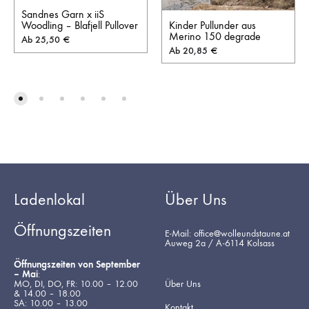
Sandnes Garn x iiS
Kinder Pullunder aus
Woodling – Blafjell Pullover
Merino 150 degrade
Ab
25,50
€
Ab
20,85
€
Ladenlokal
Über Uns
Öffnungszeiten
E-Mail: office@wolleundstaune.at
Auweg 2a / A-6114 Kolsass
Öffnungszeiten von September
– Mai
:
MO, DI, DO, FR: 10.00 – 12.00
Über Uns
& 14.00 – 18.00
SA: 10.00 – 13.00
Kontakt