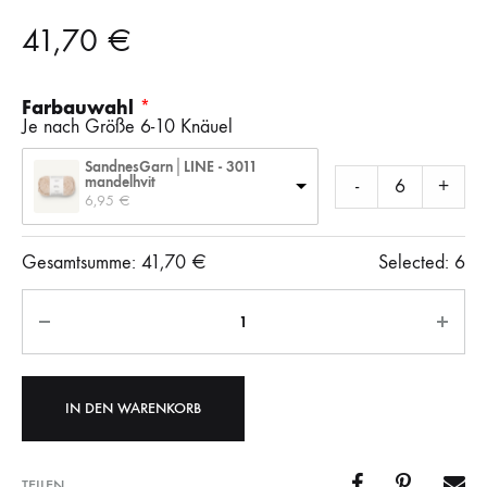
41,70
€
Farbauwahl
Je nach Größe 6-10 Knäuel
SandnesGarn│LINE - 3011
mandelhvit
-
+
6,95 
€
Gesamtsumme:
41,70
€
Selected:
6
Anzahl
IN DEN WARENKORB
TEILEN