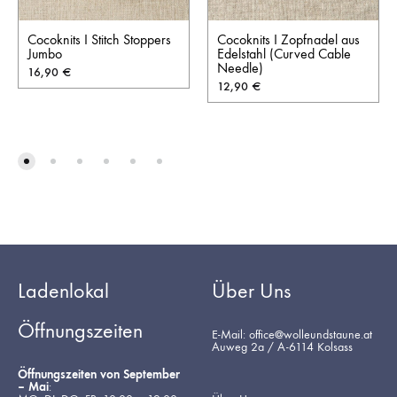
Cocoknits I Stitch Stoppers
Cocoknits I Zopfnadel aus
Jumbo
Edelstahl (Curved Cable
Needle)
16,90
€
12,90
€
Ladenlokal
Über Uns
Öffnungszeiten
E-Mail: office@wolleundstaune.at
Auweg 2a / A-6114 Kolsass
Öffnungszeiten von September
– Mai
: