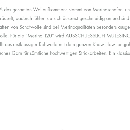
 des gesamten Wollaufkommens stammt von Merinoschafen, und da
räuselt, dadurch fühlen sie sich äusserst geschmeidig an und sin
ften von Schafwolle sind bei Merinoqualitäten besonders ausgeprä
olle. Für die “Merino 120” wird AUSSCHLIESSLICH MULESING
llt aus erstklassiger Rohwolle mit dem ganzen Know How lang
sches Garn für sämtliche hochwertigen Strickarbeiten. Ein klassisc