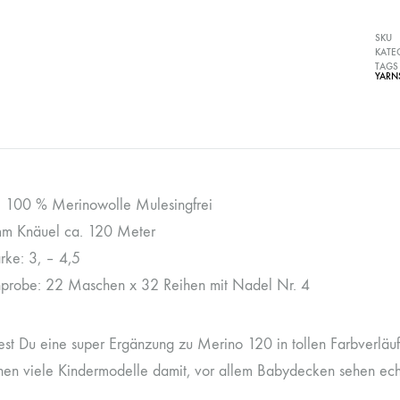
SKU
KATE
TAGS
YARN
: 100 % Merinowolle Mulesingfrei
m Knäuel ca. 120 Meter
rke: 3, – 4,5
probe: 22 Maschen x 32 Reihen mit Nadel Nr. 4
dest Du eine super Ergänzung zu Merino 120 in tollen Farbverläu
en viele Kindermodelle damit, vor allem Babydecken sehen echt