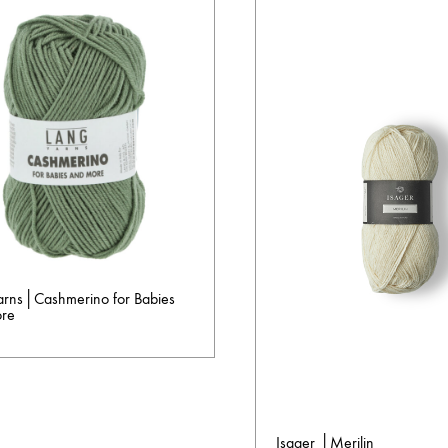
arns│Cashmerino for Babies
re
AUF
DIE
Isager │Merilin
WUNSCHLISTE