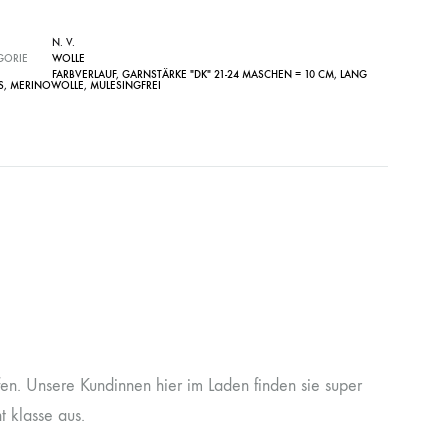
N. V.
GORIE
WOLLE
FARBVERLAUF
,
GARNSTÄRKE "DK" 21-24 MASCHEN = 10 CM
,
LANG
S
,
MERINOWOLLE
,
MULESINGFREI
fen. Unsere Kundinnen hier im Laden finden sie super
 klasse aus.