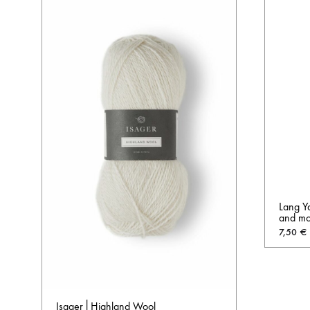
Lang Y
and mo
7,50
€
Isager│Highland Wool