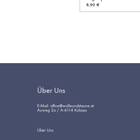
8,90
€
Über Uns
E-Mail: office@wolleundstaune.at
Auweg 2a / A-6114 Kolsass
Über Uns